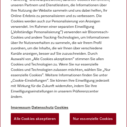
unseren Partnern und Dienstleistern, die Informationen über
Ihre Nutzung der Website sammeln und uns dabei helfen, Ihr
Online-Erlebnis zu personalisieren und zu verbessern. Die
Cookies werden auch zur Personalisierung von Anzeigen
verwendet. Im Rahmen einer separaten Einwilligung
(„Vollständige Personalisierung“) verwenden wir Bloomreach-
Miele auf Instagram
Miele auf Youtube
Cookies und andere Tracking-Technologien, um Informationen
über Ihr Nutzerverhalten zu sammeln, die wir Ihrem Profil
zuordnen, um die Inhalte, die wir Ihnen über verschiedene
Kanäle anzeigen, besser auf Sie zuzuschneiden. Durch
Auswahl von „Alle Cookies akzeptieren“ stimmen Sie allen
Cookies und Technologien zu. Wenn Sie nur essenzielle
Impressum
Cookies und Technologien zulassen möchten, wählen Sie „Nur
essenzielle Cookies“. Weitere Informationen finden Sie unter
AGB
„Cookie-Einstellungen“. Sie können Ihre Einwilligung jederzeit
Datenschutz
mit Wirkung für die Zukunft widerrufen, indem Sie Ihre
Einwilligungseinstellungen in unserem Präferenzcenter
Nutzungsbedingungen
ändern.
Barrièrefreiheetserklärung
Gesetzen über digitale Dienste
Impressum
Datenschutz
Cookies
Widerrufsformular
Alle Cookies akzeptieren
Nur essenzielle Cookies
Cookie-Einstellungen