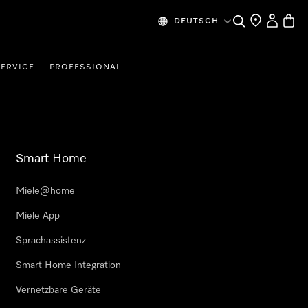
Suche
Händlersuche
Benutzer
Waren
DEUTSCH
SERVICE
PROFESSIONAL
Smart Home
Miele@home
Miele App
Sprachassistenz
Smart Home Integration
Vernetzbare Geräte