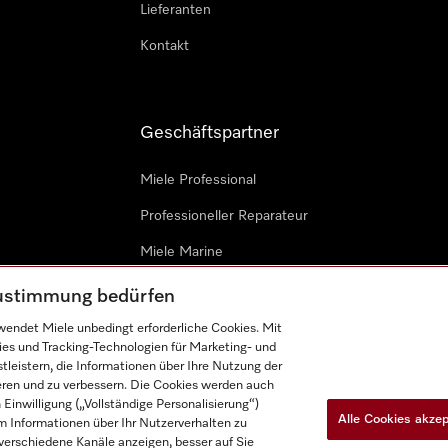
Lieferanten
Kontakt
Geschäftspartner
Miele Professional
Professioneller Reparateur
Miele Marine
Architekten & Bauträger
 Zustimmung bedürfen
endet Miele unbedingt erforderliche Cookies. Mit
ies und Tracking-Technologien für Marketing- und
leistern, die Informationen über Ihre Nutzung der
ieren und zu verbessern. Die Cookies werden auch
inwilligung („Vollständige Personalisierung“)
Alle Cookies akze
 Informationen über Ihr Nutzerverhalten zu
n
Barrièrefreiheetserklärung
Gesetzen über digitale Dienste
r verschiedene Kanäle anzeigen, besser auf Sie