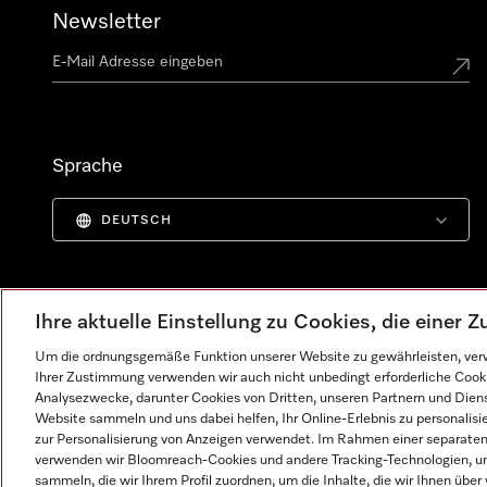
Newsletter
Sprache
DEUTSCH
Ihre aktuelle Einstellung zu Cookies, die einer
Um die ordnungsgemäße Funktion unserer Website zu gewährleisten, verw
Ihrer Zustimmung verwenden wir auch nicht unbedingt erforderliche Cook
Analysezwecke, darunter Cookies von Dritten, unseren Partnern und Dienst
Website sammeln und uns dabei helfen, Ihr Online-Erlebnis zu personalis
zur Personalisierung von Anzeigen verwendet. Im Rahmen einer separaten E
verwenden wir Bloomreach-Cookies und andere Tracking-Technologien, um
Impressum
AGB
Datenschutz
Nutzungsbedingunge
sammeln, die wir Ihrem Profil zuordnen, um die Inhalte, die wir Ihnen übe