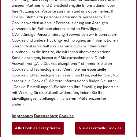
unseren Partnern und Dienstleistern, die Informationen über
Ihre Nutzung der Website sammeln und uns dabei helfen, Ihr
Online-Erlebnis zu personalisieren und zu verbessern. Die
Cookies werden auch zur Personalisierung von Anzeigen
verwendet. Im Rahmen einer separaten Einwilligung
(„Vollständige Personalisierung“) verwenden wir Bloomreach-
Miele auf Instagram
Miele auf Youtube
Cookies und andere Tracking-Technologien, um Informationen
über Ihr Nutzerverhalten zu sammeln, die wir Ihrem Profil
zuordnen, um die Inhalte, die wir Ihnen über verschiedene
Kanäle anzeigen, besser auf Sie zuzuschneiden. Durch
Auswahl von „Alle Cookies akzeptieren“ stimmen Sie allen
Cookies und Technologien zu. Wenn Sie nur essenzielle
Impressum
Cookies und Technologien zulassen möchten, wählen Sie „Nur
essenzielle Cookies“. Weitere Informationen finden Sie unter
AGB
„Cookie-Einstellungen“. Sie können Ihre Einwilligung jederzeit
Datenschutz
mit Wirkung für die Zukunft widerrufen, indem Sie Ihre
Einwilligungseinstellungen in unserem Präferenzcenter
Nutzungsbedingungen
ändern.
Barrièrefreiheetserklärung
Gesetzen über digitale Dienste
Impressum
Datenschutz
Cookies
Widerrufsformular
Alle Cookies akzeptieren
Nur essenzielle Cookies
Cookie-Einstellungen