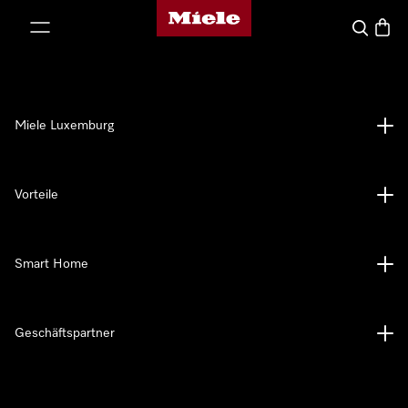
Miele-Homepage
nhalt springen
Suche
Waren
Miele Luxemburg
Vorteile
Smart Home
Geschäftspartner