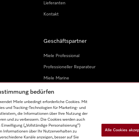
Lieferanten
Kontakt
Geschäftspartner
Miele Professional
Professioneller Reparateur
Miele Marine
Architekten & Bauträger
 Zustimmung bedürfen
endet Miele unbedingt erforderliche Cookies. Mit
ies und Tracking-Technologien für Marketing- und
leistern, die Informationen über Ihre Nutzung der
ieren und zu verbessern. Die Cookies werden auch
inwilligung („Vollständige Personalisierung“)
Alle Cookies akze
 Informationen über Ihr Nutzerverhalten zu
n
Barrièrefreiheetserklärung
Gesetzen über digitale Dienste
r verschiedene Kanäle anzeigen, besser auf Sie