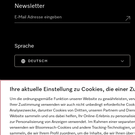
Newsletter
Sprache
DEUTSCH
Ihre aktuelle Einstellung zu Cookies, die einer
Um die ordnungsgemäße Funktion unserer Website zu gewährleisten, verw
Ihrer Zustimmung verwenden wir auch nicht unbedingt erforderliche Cook
Analysezwecke, darunter Cookies von Dritten, unseren Partnern und Dienst
Website sammeln und uns dabei helfen, Ihr Online-Erlebnis zu personalis
zur Personalisierung von Anzeigen verwendet. Im Rahmen einer separaten E
verwenden wir Bloomreach-Cookies und andere Tracking-Technologien, um
Impressum
AGB
Datenschutz
Nutzungsbedingunge
sammeln, die wir Ihrem Profil zuordnen, um die Inhalte, die wir Ihnen übe