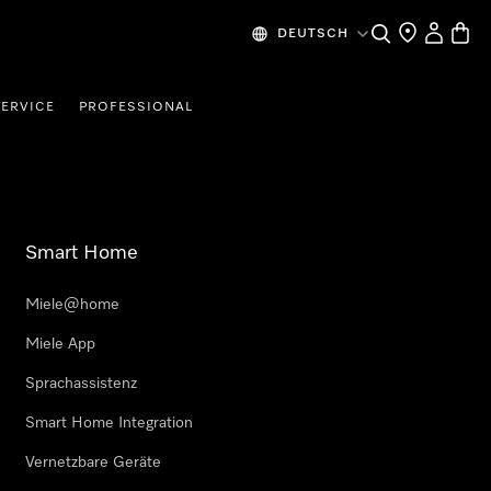
Suche
Händlersuche
Benutzer
Waren
DEUTSCH
SERVICE
PROFESSIONAL
Smart Home
Miele@home
Miele App
Sprachassistenz
Smart Home Integration
Vernetzbare Geräte