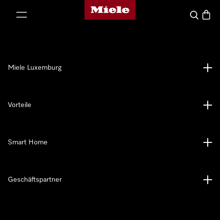
Miele-Homepage
nhalt springen
Suche
Waren
Miele Luxemburg
Vorteile
Smart Home
Geschäftspartner