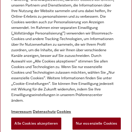
unseren Partnern und Dienstleistern, die Informationen über
Ihre Nutzung der Website sammeln und uns dabei helfen, Ihr
Online-Erlebnis zu personalisieren und zu verbessern. Die
Cookies werden auch zur Personalisierung von Anzeigen
verwendet. Im Rahmen einer separaten Einwilligung
(„Vollständige Personalisierung“) verwenden wir Bloomreach-
Miele auf Instagram
Miele auf Youtube
Cookies und andere Tracking-Technologien, um Informationen
über Ihr Nutzerverhalten zu sammeln, die wir Ihrem Profil
zuordnen, um die Inhalte, die wir Ihnen über verschiedene
Kanäle anzeigen, besser auf Sie zuzuschneiden. Durch
Auswahl von „Alle Cookies akzeptieren“ stimmen Sie allen
Cookies und Technologien zu. Wenn Sie nur essenzielle
Impressum
Cookies und Technologien zulassen möchten, wählen Sie „Nur
essenzielle Cookies“. Weitere Informationen finden Sie unter
AGB
„Cookie-Einstellungen“. Sie können Ihre Einwilligung jederzeit
Datenschutz
mit Wirkung für die Zukunft widerrufen, indem Sie Ihre
Einwilligungseinstellungen in unserem Präferenzcenter
Nutzungsbedingungen
ändern.
Barrièrefreiheetserklärung
Gesetzen über digitale Dienste
Impressum
Datenschutz
Cookies
Widerrufsformular
Alle Cookies akzeptieren
Nur essenzielle Cookies
Cookie-Einstellungen