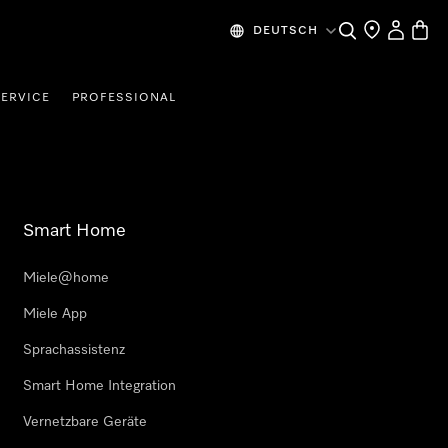
Suche
Händlersuche
Benutzer
Waren
DEUTSCH
SERVICE
PROFESSIONAL
Smart Home
Miele@home
Miele App
Sprachassistenz
Smart Home Integration
Vernetzbare Geräte