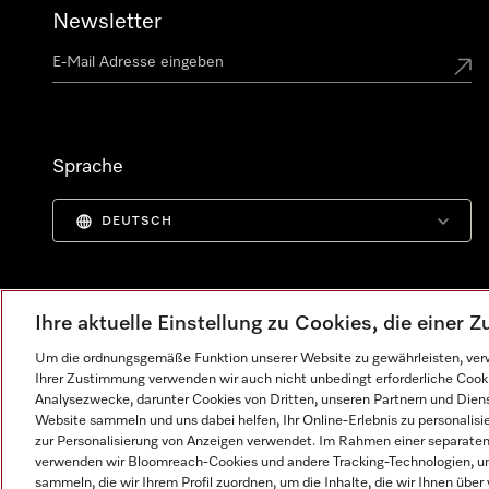
Newsletter
Sprache
DEUTSCH
Ihre aktuelle Einstellung zu Cookies, die einer
Um die ordnungsgemäße Funktion unserer Website zu gewährleisten, verw
Ihrer Zustimmung verwenden wir auch nicht unbedingt erforderliche Cook
Analysezwecke, darunter Cookies von Dritten, unseren Partnern und Dienst
Website sammeln und uns dabei helfen, Ihr Online-Erlebnis zu personalis
zur Personalisierung von Anzeigen verwendet. Im Rahmen einer separaten E
verwenden wir Bloomreach-Cookies und andere Tracking-Technologien, um
Impressum
AGB
Datenschutz
Nutzungsbedingunge
sammeln, die wir Ihrem Profil zuordnen, um die Inhalte, die wir Ihnen übe