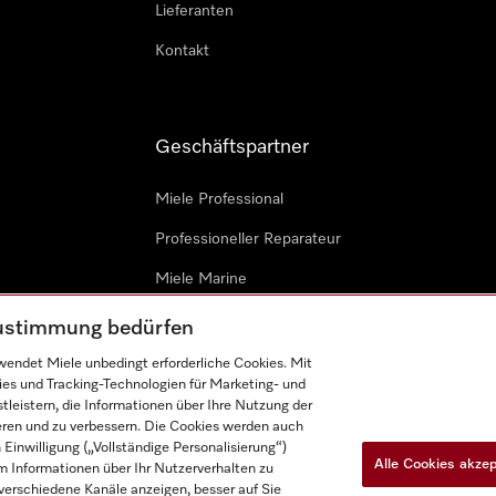
Lieferanten
Kontakt
Geschäftspartner
Miele Professional
Professioneller Reparateur
Miele Marine
Architekten & Bauträger
 Zustimmung bedürfen
endet Miele unbedingt erforderliche Cookies. Mit
ies und Tracking-Technologien für Marketing- und
leistern, die Informationen über Ihre Nutzung der
ieren und zu verbessern. Die Cookies werden auch
inwilligung („Vollständige Personalisierung“)
Alle Cookies akze
 Informationen über Ihr Nutzerverhalten zu
n
Barrièrefreiheetserklärung
Gesetzen über digitale Dienste
r verschiedene Kanäle anzeigen, besser auf Sie