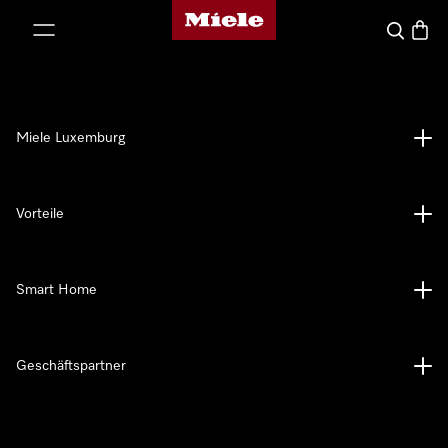
Miele-Homepage
nhalt springen
Suche
Waren
Miele Luxemburg
Vorteile
Smart Home
Geschäftspartner