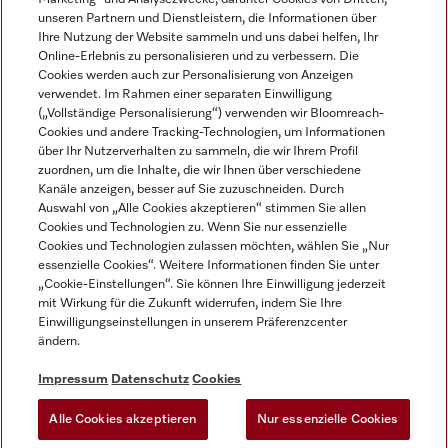
unseren Partnern und Dienstleistern, die Informationen über
Ihre Nutzung der Website sammeln und uns dabei helfen, Ihr
Online-Erlebnis zu personalisieren und zu verbessern. Die
Cookies werden auch zur Personalisierung von Anzeigen
verwendet. Im Rahmen einer separaten Einwilligung
(„Vollständige Personalisierung“) verwenden wir Bloomreach-
Miele auf Instagram
Miele auf Youtube
Cookies und andere Tracking-Technologien, um Informationen
über Ihr Nutzerverhalten zu sammeln, die wir Ihrem Profil
zuordnen, um die Inhalte, die wir Ihnen über verschiedene
Kanäle anzeigen, besser auf Sie zuzuschneiden. Durch
Auswahl von „Alle Cookies akzeptieren“ stimmen Sie allen
Cookies und Technologien zu. Wenn Sie nur essenzielle
Impressum
Cookies und Technologien zulassen möchten, wählen Sie „Nur
essenzielle Cookies“. Weitere Informationen finden Sie unter
AGB
„Cookie-Einstellungen“. Sie können Ihre Einwilligung jederzeit
Datenschutz
mit Wirkung für die Zukunft widerrufen, indem Sie Ihre
Einwilligungseinstellungen in unserem Präferenzcenter
Nutzungsbedingungen
ändern.
Barrièrefreiheetserklärung
Gesetzen über digitale Dienste
Impressum
Datenschutz
Cookies
Widerrufsformular
Alle Cookies akzeptieren
Nur essenzielle Cookies
Cookie-Einstellungen