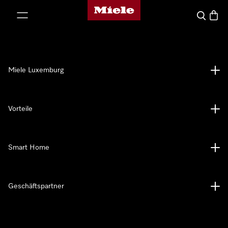
Miele-Homepage
nhalt springen
Suche
Waren
Miele Luxemburg
Vorteile
Smart Home
Geschäftspartner