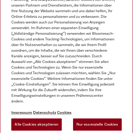
unseren Partnern und Dienstleistern, die Informationen über
Ihre Nutzung der Website sammeln und uns dabei helfen, Ihr
Online-Erlebnis zu personalisieren und zu verbessern. Die
Cookies werden auch zur Personalisierung von Anzeigen
verwendet. Im Rahmen einer separaten Einwilligung
(„Vollständige Personalisierung“) verwenden wir Bloomreach-
Miele auf Instagram
Miele auf Youtube
Cookies und andere Tracking-Technologien, um Informationen
über Ihr Nutzerverhalten zu sammeln, die wir Ihrem Profil
zuordnen, um die Inhalte, die wir Ihnen über verschiedene
Kanäle anzeigen, besser auf Sie zuzuschneiden. Durch
Auswahl von „Alle Cookies akzeptieren“ stimmen Sie allen
Cookies und Technologien zu. Wenn Sie nur essenzielle
Impressum
Cookies und Technologien zulassen möchten, wählen Sie „Nur
essenzielle Cookies“. Weitere Informationen finden Sie unter
AGB
„Cookie-Einstellungen“. Sie können Ihre Einwilligung jederzeit
Datenschutz
mit Wirkung für die Zukunft widerrufen, indem Sie Ihre
Einwilligungseinstellungen in unserem Präferenzcenter
Nutzungsbedingungen
ändern.
Barrièrefreiheetserklärung
Gesetzen über digitale Dienste
Impressum
Datenschutz
Cookies
Widerrufsformular
Alle Cookies akzeptieren
Nur essenzielle Cookies
Cookie-Einstellungen