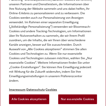
unseren Partnern und Dienstleistern, die Informationen über
Ihre Nutzung der Website sammeln und uns dabei helfen, Ihr
Online-Erlebnis zu personalisieren und zu verbessern. Die
Cookies werden auch zur Personalisierung von Anzeigen
verwendet. Im Rahmen einer separaten Einwilligung
(„Vollständige Personalisierung“) verwenden wir Bloomreach-
Miele auf Instagram
Miele auf Youtube
Cookies und andere Tracking-Technologien, um Informationen
über Ihr Nutzerverhalten zu sammeln, die wir Ihrem Profil
zuordnen, um die Inhalte, die wir Ihnen über verschiedene
Kanäle anzeigen, besser auf Sie zuzuschneiden. Durch
Auswahl von „Alle Cookies akzeptieren“ stimmen Sie allen
Cookies und Technologien zu. Wenn Sie nur essenzielle
Impressum
Cookies und Technologien zulassen möchten, wählen Sie „Nur
essenzielle Cookies“. Weitere Informationen finden Sie unter
AGB
„Cookie-Einstellungen“. Sie können Ihre Einwilligung jederzeit
Datenschutz
mit Wirkung für die Zukunft widerrufen, indem Sie Ihre
Einwilligungseinstellungen in unserem Präferenzcenter
Nutzungsbedingungen
ändern.
Barrièrefreiheetserklärung
Gesetzen über digitale Dienste
Impressum
Datenschutz
Cookies
Widerrufsformular
Alle Cookies akzeptieren
Nur essenzielle Cookies
Cookie-Einstellungen