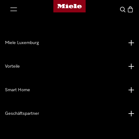
Miele-Homepage
nhalt springen
Suche
Waren
Miele Luxemburg
Vorteile
Smart Home
Geschäftspartner