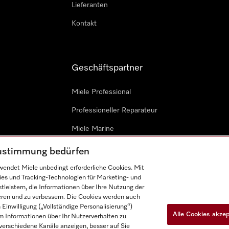
Lieferanten
Kontakt
Geschäftspartner
Miele Professional
Professioneller Reparateur
Miele Marine
Architekten & Bauträger
 Zustimmung bedürfen
endet Miele unbedingt erforderliche Cookies. Mit
ies und Tracking-Technologien für Marketing- und
leistern, die Informationen über Ihre Nutzung der
ieren und zu verbessern. Die Cookies werden auch
inwilligung („Vollständige Personalisierung“)
Alle Cookies akze
 Informationen über Ihr Nutzerverhalten zu
n
Barrièrefreiheetserklärung
Gesetzen über digitale Dienste
r verschiedene Kanäle anzeigen, besser auf Sie