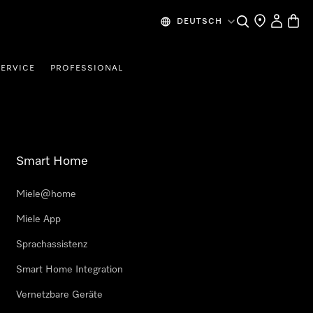
Suche
Händlersuche
Benutzer
Waren
DEUTSCH
SERVICE
PROFESSIONAL
Smart Home
Miele@home
Miele App
Sprachassistenz
Smart Home Integration
Vernetzbare Geräte