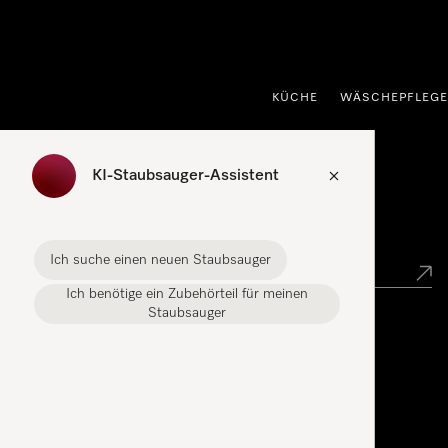
nhalt springen
KÜCHE
WÄSCHEPFLEGE
KI-Staubsauger-Assistent
Händlersuche
Ich suche einen neuen Staubsauger
Ich benötige ein Zubehörteil für meinen
Staubsauger
Miele Experience Center
Miele Experience Center Gasperich