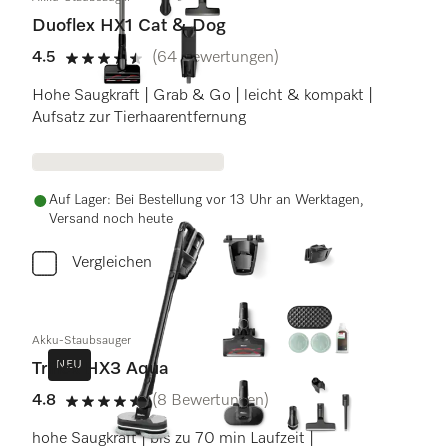
Duoflex HX1 Cat & Dog
4.5
(64 Bewertungen)
4.5 Sterne von 5
Hohe Saugkraft | Grab & Go | leicht & kompakt |
Aufsatz zur Tierhaarentfernung
Auf Lager: Bei Bestellung vor 13 Uhr an Werktagen,
Versand noch heute
Vergleichen
Akku-Staubsauger
NEU
Triflex HX3 Aqua
4.8
(8 Bewertungen)
4.8 Sterne von 5
hohe Saugkraft | bis zu 70 min Laufzeit |