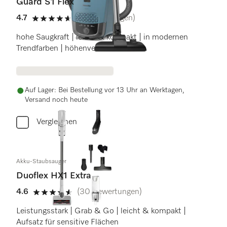
Guard S1 Flex
4.7
(6 Bewertungen)
4.7 Sterne von 5
hohe Saugkraft | leicht & kompakt | in modernen
Trendfarben | höhenverstellbar
Auf Lager: Bei Bestellung vor 13 Uhr an Werktagen,
Versand noch heute
Vergleichen
Akku-Staubsauger
Duoflex HX1 Extra
4.6
(30 Bewertungen)
4.6 Sterne von 5
Leistungsstark | Grab & Go | leicht & kompakt |
Aufsatz für sensitive Flächen