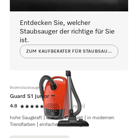
Entdecken Sie, welcher
Staubsauger der richtige für Sie
ist.
ZUM KAUFBERATER FÜR STAUBSAUGER
Bodenstaubsauger mit Beutel
Guard S1 Junior
4.8
(13 Bewertungen)
4.8 Sterne von 5
hohe Saugkraft | leicht & kompakt | in modernen
Trendfarben | einfache Bedienung