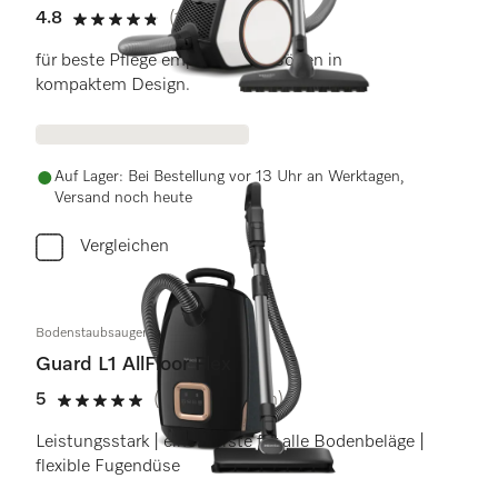
4.8
(12 Bewertungen)
4.8 Sterne von 5
für beste Pflege empfindlicher Böden in
kompaktem Design.
Auf Lager: Bei Bestellung vor 13 Uhr an Werktagen,
Versand noch heute
Vergleichen
Bodenstaubsauger mit Beutel
Guard L1 AllFloor Flex
5
(4 Bewertungen)
5 Sterne von 5
Leistungsstark | eine Bürste für alle Bodenbeläge |
flexible Fugendüse