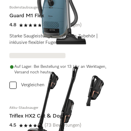
Bodenstaubsauger mit Beutel
Guard M1 Flex
4.8
(28 Bewertungen)
4.8 Sterne von 5
Starke Saugleistung | integriertes Zubehör |
inklusive flexibler Fugendüse
Auf Lager: Bei Bestellung vor 13 Uhr an Werktagen,
Versand noch heute
Vergleichen
Akku-Staubsauger
Triflex HX2 Cat & Dog
4.5
(73 Bewertungen)
4.5 Sterne von 5