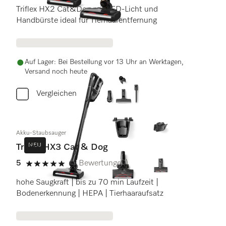
Triflex HX2 Cat&Dog mit LED-Licht und
Handbürste ideal für Tierhaarentfernung
Auf Lager: Bei Bestellung vor 13 Uhr an Werktagen,
Versand noch heute
Vergleichen
Akku-Staubsauger
NEU
Triflex HX3 Cat & Dog
5
(5 Bewertungen)
5 Sterne von 5
hohe Saugkraft | bis zu 70 min Laufzeit |
Bodenerkennung | HEPA | Tierhaaraufsatz