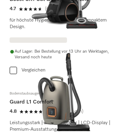
4.7
(62 Bewertungen)
4.7 Sterne von 5
für höchste Hygiene-Ansprüche in kompaktem
Design.
Auf Lager: Bei Bestellung vor 13 Uhr an Werktagen,
Versand noch heute
Vergleichen
Bodenstaubsauger mit Beutel
Guard L1 Comfort
4.8
(63 Bewertungen)
4.8 Sterne von 5
Leistungsstark | aktiv vernetzbar | LCD-Display |
Premium-Ausstattung