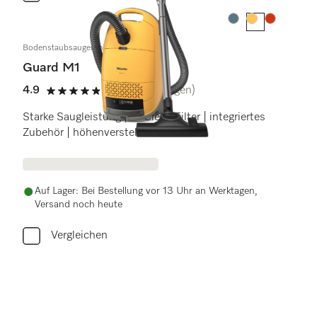
Farbe:
Farbe:
Farbe:
Bodenstaubsauger mit Beutel
Guard M1
4.9
(21 Bewertungen)
4.9 Sterne von 5
Starke Saugleistung | AirClean Filter | integriertes
Zubehör | höhenverstellbar
Auf Lager: Bei Bestellung vor 13 Uhr an Werktagen,
Versand noch heute
Vergleichen