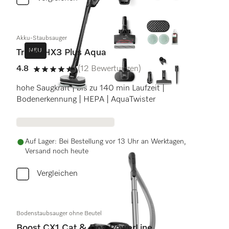
Akku-Staubsauger
NEU
Triflex HX3 Plus Aqua
4.8
(12 Bewertungen)
4.8 Sterne von 5
hohe Saugkraft | bis zu 140 min Laufzeit |
Bodenerkennung | HEPA | AquaTwister
Auf Lager: Bei Bestellung vor 13 Uhr an Werktagen,
Versand noch heute
Vergleichen
Bodenstaubsauger ohne Beutel
Boost CX1 Cat & Dog PowerLine