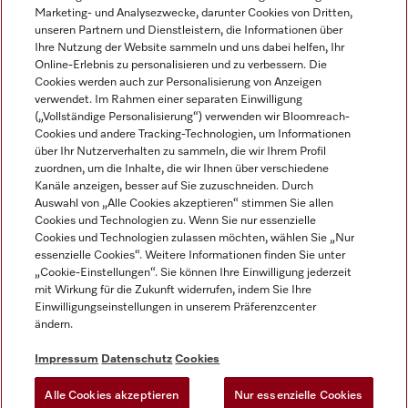
DEUTSCH
Marketing- und Analysezwecke, darunter Cookies von Dritten,
unseren Partnern und Dienstleistern, die Informationen über
Ihre Nutzung der Website sammeln und uns dabei helfen, Ihr
Online-Erlebnis zu personalisieren und zu verbessern. Die
Cookies werden auch zur Personalisierung von Anzeigen
verwendet. Im Rahmen einer separaten Einwilligung
(„Vollständige Personalisierung“) verwenden wir Bloomreach-
Miele auf Instagram
Miele auf Youtube
Cookies und andere Tracking-Technologien, um Informationen
über Ihr Nutzerverhalten zu sammeln, die wir Ihrem Profil
zuordnen, um die Inhalte, die wir Ihnen über verschiedene
Kanäle anzeigen, besser auf Sie zuzuschneiden. Durch
Auswahl von „Alle Cookies akzeptieren“ stimmen Sie allen
Cookies und Technologien zu. Wenn Sie nur essenzielle
Impressum
Cookies und Technologien zulassen möchten, wählen Sie „Nur
essenzielle Cookies“. Weitere Informationen finden Sie unter
AGB
„Cookie-Einstellungen“. Sie können Ihre Einwilligung jederzeit
Datenschutz
mit Wirkung für die Zukunft widerrufen, indem Sie Ihre
Einwilligungseinstellungen in unserem Präferenzcenter
Nutzungsbedingungen
ändern.
Barrièrefreiheetserklärung
Gesetzen über digitale Dienste
Impressum
Datenschutz
Cookies
Widerrufsformular
Alle Cookies akzeptieren
Nur essenzielle Cookies