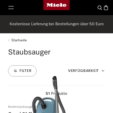
Miele-Homepage
nhalt springen
Suche
Waren
Kostenlose Lieferung bei Bestellungen über 50 Euro
Startseite
Staubsauger
FILTER
VERFÜGBARKEIT
51
Produkte
Bodenstaubsauger mit Beutel