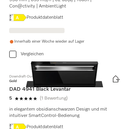
936 mm | 655 m3/h | 62 dB(a) | Touch |
Con@ctivity | AmbientLight
Onlinelabel Image, Energielabel
Produktdatenblatt
Innerhalb einer Woche wieder auf Lager
Vergleichen
Downdraft-Dunstabzug
Gold
DAD 4941 Black Levantar
5
(1 Bewertung)
5 Sterne von 5
in elegantem obsidianschwarzen Design und mit
intuitiver SmartControl-Bedienung
Onlinelabel Image, Energielabel
Produktdatenblatt