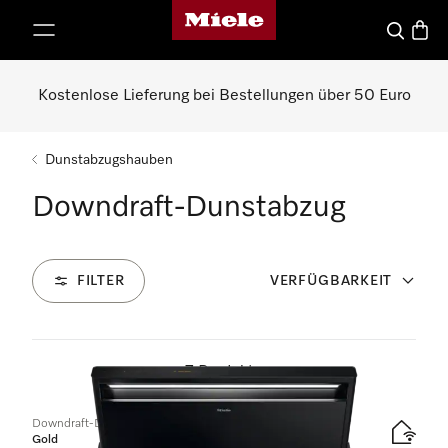
Miele-Homepage
nhalt springen
Suche
Waren
Kostenlose Lieferung bei Bestellungen über 50 Euro
Dunstabzugshauben
Downdraft-Dunstabzug
FILTER
VERFÜGBARKEIT
7
Produkte
Downdraft-Dunstabzug
Gold