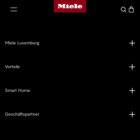
Miele-Homepage
nhalt springen
Suche
Waren
Miele Luxemburg
Vorteile
Smart Home
Geschäftspartner