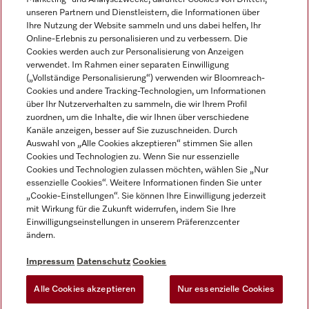
unseren Partnern und Dienstleistern, die Informationen über
Ihre Nutzung der Website sammeln und uns dabei helfen, Ihr
Online-Erlebnis zu personalisieren und zu verbessern. Die
Cookies werden auch zur Personalisierung von Anzeigen
verwendet. Im Rahmen einer separaten Einwilligung
(„Vollständige Personalisierung“) verwenden wir Bloomreach-
Miele auf Instagram
Miele auf Youtube
Cookies und andere Tracking-Technologien, um Informationen
über Ihr Nutzerverhalten zu sammeln, die wir Ihrem Profil
zuordnen, um die Inhalte, die wir Ihnen über verschiedene
Kanäle anzeigen, besser auf Sie zuzuschneiden. Durch
Auswahl von „Alle Cookies akzeptieren“ stimmen Sie allen
Cookies und Technologien zu. Wenn Sie nur essenzielle
Impressum
Cookies und Technologien zulassen möchten, wählen Sie „Nur
essenzielle Cookies“. Weitere Informationen finden Sie unter
AGB
„Cookie-Einstellungen“. Sie können Ihre Einwilligung jederzeit
Datenschutz
mit Wirkung für die Zukunft widerrufen, indem Sie Ihre
Einwilligungseinstellungen in unserem Präferenzcenter
Nutzungsbedingungen
ändern.
Barrièrefreiheetserklärung
Gesetzen über digitale Dienste
Impressum
Datenschutz
Cookies
Widerrufsformular
Alle Cookies akzeptieren
Nur essenzielle Cookies
Cookie-Einstellungen