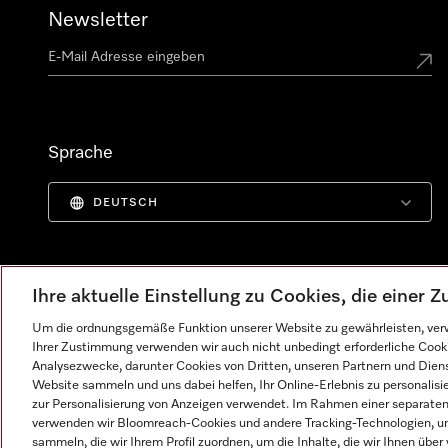
Newsletter
Sprache
DEUTSCH
Ihre aktuelle Einstellung zu Cookies, die einer
Um die ordnungsgemäße Funktion unserer Website zu gewährleisten, verw
Ihrer Zustimmung verwenden wir auch nicht unbedingt erforderliche Cook
Analysezwecke, darunter Cookies von Dritten, unseren Partnern und Dienst
Website sammeln und uns dabei helfen, Ihr Online-Erlebnis zu personalis
zur Personalisierung von Anzeigen verwendet. Im Rahmen einer separaten E
verwenden wir Bloomreach-Cookies und andere Tracking-Technologien, um
Impressum
AGB
Datenschutz
Nutzungsbedingunge
sammeln, die wir Ihrem Profil zuordnen, um die Inhalte, die wir Ihnen übe