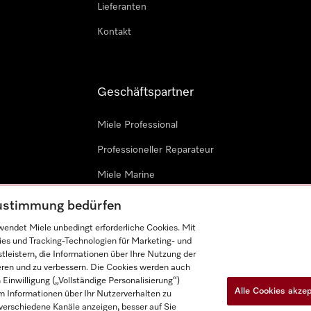
Lieferanten
Kontakt
Geschäftspartner
Miele Professional
Professioneller Reparateur
Miele Marine
Architekten & Bauträger
 Zustimmung bedürfen
endet Miele unbedingt erforderliche Cookies. Mit
ies und Tracking-Technologien für Marketing- und
leistern, die Informationen über Ihre Nutzung der
ieren und zu verbessern. Die Cookies werden auch
inwilligung („Vollständige Personalisierung“)
Alle Cookies akze
 Informationen über Ihr Nutzerverhalten zu
n
Barrièrefreiheetserklärung
Gesetzen über digitale Dienste
r verschiedene Kanäle anzeigen, besser auf Sie