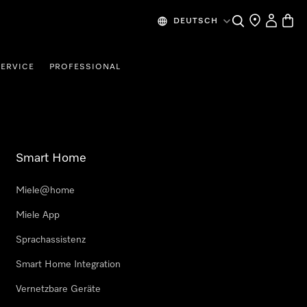
Suche
Händlersuche
Benutzer
Waren
DEUTSCH
SERVICE
PROFESSIONAL
Smart Home
Miele@home
Miele App
Sprachassistenz
Smart Home Integration
Vernetzbare Geräte