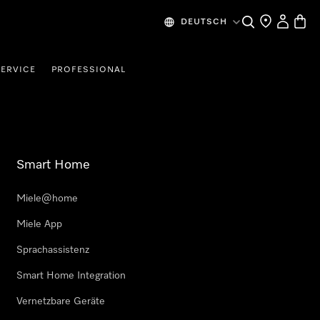
Suche
Händlersuche
Benutzer
Waren
DEUTSCH
SERVICE
PROFESSIONAL
Smart Home
Miele@home
Miele App
Sprachassistenz
Smart Home Integration
Vernetzbare Geräte