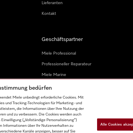
Lieferanten
Kontakt
Geschäftspartner
Miele Professional
Professioneller Reparateur
Miele Marine
Architekten & Bauträger
 Zustimmung bedürfen
endet Miele unbedingt erforderliche Cookies. Mit
ies und Tracking-Technologien für Marketing- und
leistern, die Informationen über Ihre Nutzung der
ieren und zu verbessern. Die Cookies werden auch
inwilligung („Vollständige Personalisierung“)
Alle Cookies akze
 Informationen über Ihr Nutzerverhalten zu
n
Barrièrefreiheetserklärung
Gesetzen über digitale Dienste
r verschiedene Kanäle anzeigen, besser auf Sie