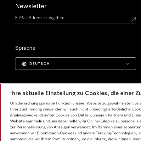
Newsletter
Sprache
DEUTSCH
Ihre aktuelle Einstellung zu Cookies, die einer
Um die ordnungsgemäße Funktion unserer Website zu gewährleisten, verw
Ihrer Zustimmung verwenden wir auch nicht unbedingt erforderliche Cook
Analysezwecke, darunter Cookies von Dritten, unseren Partnern und Dienst
Website sammeln und uns dabei helfen, Ihr Online-Erlebnis zu personalis
zur Personalisierung von Anzeigen verwendet. Im Rahmen einer separaten E
verwenden wir Bloomreach-Cookies und andere Tracking-Technologien, um
Impressum
AGB
Datenschutz
Nutzungsbedingunge
sammeln, die wir Ihrem Profil zuordnen, um die Inhalte, die wir Ihnen übe