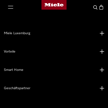
Miele-Homepage
nhalt springen
Suche
Waren
Miele Luxemburg
Vorteile
Smart Home
Geschäftspartner