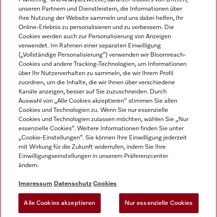
unseren Partnern und Dienstleistern, die Informationen über
Ihre Nutzung der Website sammeln und uns dabei helfen, Ihr
Online-Erlebnis zu personalisieren und zu verbessern. Die
Cookies werden auch zur Personalisierung von Anzeigen
verwendet. Im Rahmen einer separaten Einwilligung
(„Vollständige Personalisierung“) verwenden wir Bloomreach-
Miele auf Instagram
Miele auf Youtube
Cookies und andere Tracking-Technologien, um Informationen
über Ihr Nutzerverhalten zu sammeln, die wir Ihrem Profil
zuordnen, um die Inhalte, die wir Ihnen über verschiedene
Kanäle anzeigen, besser auf Sie zuzuschneiden. Durch
Auswahl von „Alle Cookies akzeptieren“ stimmen Sie allen
Cookies und Technologien zu. Wenn Sie nur essenzielle
Impressum
Cookies und Technologien zulassen möchten, wählen Sie „Nur
essenzielle Cookies“. Weitere Informationen finden Sie unter
AGB
„Cookie-Einstellungen“. Sie können Ihre Einwilligung jederzeit
Datenschutz
mit Wirkung für die Zukunft widerrufen, indem Sie Ihre
Einwilligungseinstellungen in unserem Präferenzcenter
Nutzungsbedingungen
ändern.
Barrièrefreiheetserklärung
Gesetzen über digitale Dienste
Impressum
Datenschutz
Cookies
Widerrufsformular
Alle Cookies akzeptieren
Nur essenzielle Cookies
Cookie-Einstellungen