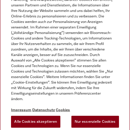
unseren Partnern und Dienstleistern, die Informationen über
Ihre Nutzung der Website sammeln und uns dabei helfen, Ihr
Online-Erlebnis zu personalisieren und zu verbessern. Die
Cookies werden auch zur Personalisierung von Anzeigen
verwendet. Im Rahmen einer separaten Einwilligung
(„Vollständige Personalisierung“) verwenden wir Bloomreach-
Miele auf Instagram
Miele auf Youtube
Cookies und andere Tracking-Technologien, um Informationen
über Ihr Nutzerverhalten zu sammeln, die wir Ihrem Profil
zuordnen, um die Inhalte, die wir Ihnen über verschiedene
Kanäle anzeigen, besser auf Sie zuzuschneiden. Durch
Auswahl von „Alle Cookies akzeptieren“ stimmen Sie allen
Cookies und Technologien zu. Wenn Sie nur essenzielle
Impressum
Cookies und Technologien zulassen möchten, wählen Sie „Nur
essenzielle Cookies“. Weitere Informationen finden Sie unter
AGB
„Cookie-Einstellungen“. Sie können Ihre Einwilligung jederzeit
Datenschutz
mit Wirkung für die Zukunft widerrufen, indem Sie Ihre
Einwilligungseinstellungen in unserem Präferenzcenter
Nutzungsbedingungen
ändern.
Barrièrefreiheetserklärung
Gesetzen über digitale Dienste
Impressum
Datenschutz
Cookies
Widerrufsformular
Alle Cookies akzeptieren
Nur essenzielle Cookies
Cookie-Einstellungen