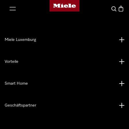
Miele-Homepage
nhalt springen
Suche
Waren
Miele Luxemburg
Vorteile
Smart Home
Geschäftspartner