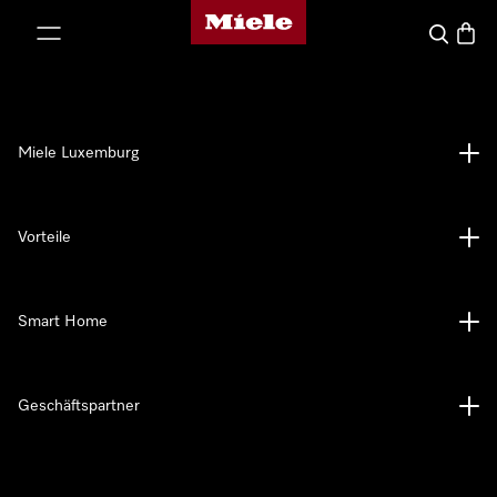
Miele-Homepage
nhalt springen
Suche
Waren
Miele Luxemburg
Vorteile
Smart Home
Geschäftspartner