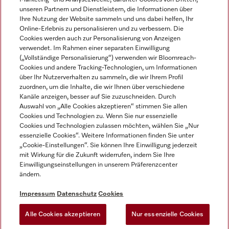
unseren Partnern und Dienstleistern, die Informationen über
Ihre Nutzung der Website sammeln und uns dabei helfen, Ihr
Online-Erlebnis zu personalisieren und zu verbessern. Die
Cookies werden auch zur Personalisierung von Anzeigen
verwendet. Im Rahmen einer separaten Einwilligung
(„Vollständige Personalisierung“) verwenden wir Bloomreach-
Miele auf Instagram
Miele auf Youtube
Cookies und andere Tracking-Technologien, um Informationen
über Ihr Nutzerverhalten zu sammeln, die wir Ihrem Profil
zuordnen, um die Inhalte, die wir Ihnen über verschiedene
Kanäle anzeigen, besser auf Sie zuzuschneiden. Durch
Auswahl von „Alle Cookies akzeptieren“ stimmen Sie allen
Cookies und Technologien zu. Wenn Sie nur essenzielle
Impressum
Cookies und Technologien zulassen möchten, wählen Sie „Nur
essenzielle Cookies“. Weitere Informationen finden Sie unter
AGB
„Cookie-Einstellungen“. Sie können Ihre Einwilligung jederzeit
Datenschutz
mit Wirkung für die Zukunft widerrufen, indem Sie Ihre
Einwilligungseinstellungen in unserem Präferenzcenter
Nutzungsbedingungen
ändern.
Barrièrefreiheetserklärung
Gesetzen über digitale Dienste
Impressum
Datenschutz
Cookies
Widerrufsformular
Alle Cookies akzeptieren
Nur essenzielle Cookies
Cookie-Einstellungen