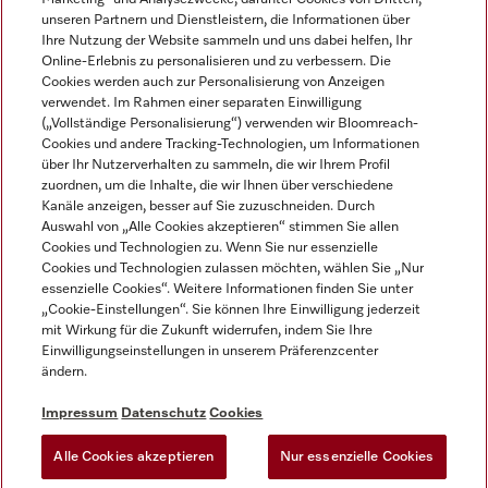
unseren Partnern und Dienstleistern, die Informationen über
Ihre Nutzung der Website sammeln und uns dabei helfen, Ihr
Online-Erlebnis zu personalisieren und zu verbessern. Die
Cookies werden auch zur Personalisierung von Anzeigen
verwendet. Im Rahmen einer separaten Einwilligung
(„Vollständige Personalisierung“) verwenden wir Bloomreach-
Miele auf Instagram
Miele auf Youtube
Cookies und andere Tracking-Technologien, um Informationen
über Ihr Nutzerverhalten zu sammeln, die wir Ihrem Profil
zuordnen, um die Inhalte, die wir Ihnen über verschiedene
Kanäle anzeigen, besser auf Sie zuzuschneiden. Durch
Auswahl von „Alle Cookies akzeptieren“ stimmen Sie allen
Cookies und Technologien zu. Wenn Sie nur essenzielle
Impressum
Cookies und Technologien zulassen möchten, wählen Sie „Nur
essenzielle Cookies“. Weitere Informationen finden Sie unter
AGB
„Cookie-Einstellungen“. Sie können Ihre Einwilligung jederzeit
Datenschutz
mit Wirkung für die Zukunft widerrufen, indem Sie Ihre
Einwilligungseinstellungen in unserem Präferenzcenter
Nutzungsbedingungen
ändern.
Barrièrefreiheetserklärung
Gesetzen über digitale Dienste
Impressum
Datenschutz
Cookies
Widerrufsformular
Alle Cookies akzeptieren
Nur essenzielle Cookies
Cookie-Einstellungen