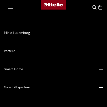
Miele-Homepage
nhalt springen
Suche
Waren
Miele Luxemburg
Vorteile
Smart Home
Geschäftspartner