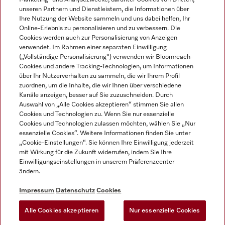
unseren Partnern und Dienstleistern, die Informationen über
Ihre Nutzung der Website sammeln und uns dabei helfen, Ihr
Online-Erlebnis zu personalisieren und zu verbessern. Die
Cookies werden auch zur Personalisierung von Anzeigen
verwendet. Im Rahmen einer separaten Einwilligung
(„Vollständige Personalisierung“) verwenden wir Bloomreach-
Miele auf Instagram
Miele auf Youtube
Cookies und andere Tracking-Technologien, um Informationen
über Ihr Nutzerverhalten zu sammeln, die wir Ihrem Profil
zuordnen, um die Inhalte, die wir Ihnen über verschiedene
Kanäle anzeigen, besser auf Sie zuzuschneiden. Durch
Auswahl von „Alle Cookies akzeptieren“ stimmen Sie allen
Cookies und Technologien zu. Wenn Sie nur essenzielle
Impressum
Cookies und Technologien zulassen möchten, wählen Sie „Nur
essenzielle Cookies“. Weitere Informationen finden Sie unter
AGB
„Cookie-Einstellungen“. Sie können Ihre Einwilligung jederzeit
Datenschutz
mit Wirkung für die Zukunft widerrufen, indem Sie Ihre
Einwilligungseinstellungen in unserem Präferenzcenter
Nutzungsbedingungen
ändern.
Barrièrefreiheetserklärung
Gesetzen über digitale Dienste
Impressum
Datenschutz
Cookies
Widerrufsformular
Alle Cookies akzeptieren
Nur essenzielle Cookies
Cookie-Einstellungen