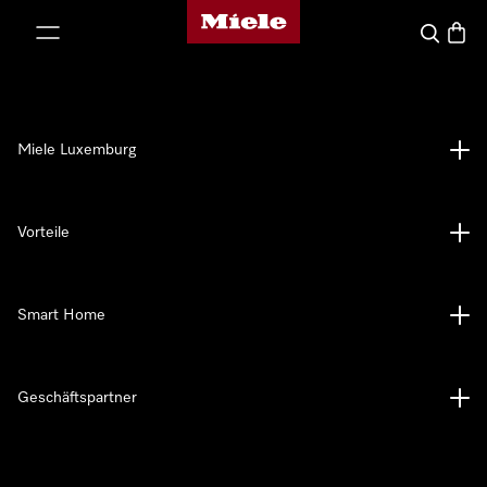
Miele-Homepage
nhalt springen
Suche
Waren
Miele Luxemburg
Vorteile
Smart Home
Geschäftspartner