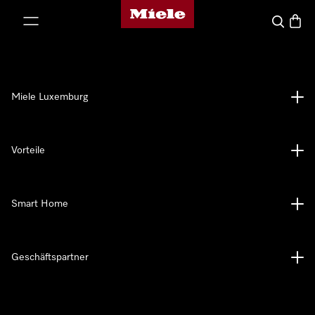
Miele-Homepage
nhalt springen
Suche
Waren
Miele Luxemburg
Vorteile
Smart Home
Geschäftspartner