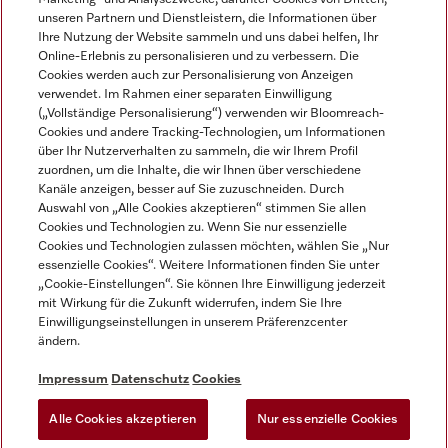
unseren Partnern und Dienstleistern, die Informationen über
Ihre Nutzung der Website sammeln und uns dabei helfen, Ihr
Online-Erlebnis zu personalisieren und zu verbessern. Die
Cookies werden auch zur Personalisierung von Anzeigen
verwendet. Im Rahmen einer separaten Einwilligung
(„Vollständige Personalisierung“) verwenden wir Bloomreach-
Miele auf Instagram
Miele auf Youtube
Cookies und andere Tracking-Technologien, um Informationen
über Ihr Nutzerverhalten zu sammeln, die wir Ihrem Profil
zuordnen, um die Inhalte, die wir Ihnen über verschiedene
Kanäle anzeigen, besser auf Sie zuzuschneiden. Durch
Auswahl von „Alle Cookies akzeptieren“ stimmen Sie allen
Cookies und Technologien zu. Wenn Sie nur essenzielle
Impressum
Cookies und Technologien zulassen möchten, wählen Sie „Nur
essenzielle Cookies“. Weitere Informationen finden Sie unter
AGB
„Cookie-Einstellungen“. Sie können Ihre Einwilligung jederzeit
Datenschutz
mit Wirkung für die Zukunft widerrufen, indem Sie Ihre
Einwilligungseinstellungen in unserem Präferenzcenter
Nutzungsbedingungen
ändern.
Barrièrefreiheetserklärung
Gesetzen über digitale Dienste
Impressum
Datenschutz
Cookies
Widerrufsformular
Alle Cookies akzeptieren
Nur essenzielle Cookies
Cookie-Einstellungen