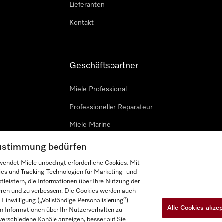
Lieferanten
Kontakt
Geschäftspartner
Miele Professional
Professioneller Reparateur
Miele Marine
Architekten & Bauträger
 Zustimmung bedürfen
endet Miele unbedingt erforderliche Cookies. Mit
ies und Tracking-Technologien für Marketing- und
leistern, die Informationen über Ihre Nutzung der
ieren und zu verbessern. Die Cookies werden auch
inwilligung („Vollständige Personalisierung“)
Alle Cookies akze
 Informationen über Ihr Nutzerverhalten zu
n
Barrièrefreiheetserklärung
Gesetzen über digitale Dienste
r verschiedene Kanäle anzeigen, besser auf Sie