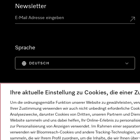
Newsletter
Sprache
DEUTSCH
Ihre aktuelle Einstellung zu Cookies, die einer
Um die ordnungsgemäße Funktion unserer Website zu gewährleisten, verw
Ihrer Zustimmung verwenden wir auch nicht unbedingt erforderliche Cook
Analysezwecke, darunter Cookies von Dritten, unseren Partnern und Dienst
Website sammeln und uns dabei helfen, Ihr Online-Erlebnis zu personalis
zur Personalisierung von Anzeigen verwendet. Im Rahmen einer separaten E
verwenden wir Bloomreach-Cookies und andere Tracking-Technologien, um
Impressum
AGB
Datenschutz
Nutzungsbedingunge
sammeln, die wir Ihrem Profil zuordnen, um die Inhalte, die wir Ihnen übe