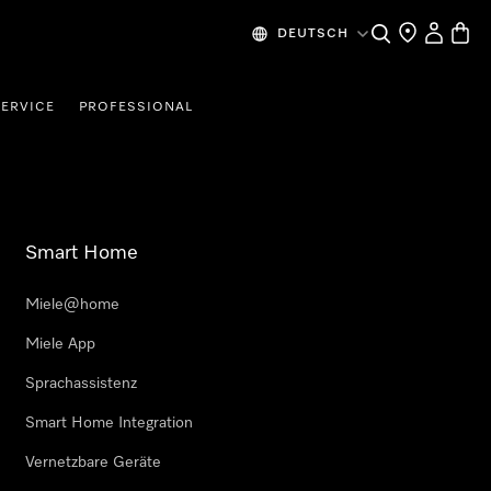
Suche
Händlersuche
Benutzer
Waren
DEUTSCH
SERVICE
PROFESSIONAL
Smart Home
Miele@home
Miele App
Sprachassistenz
Smart Home Integration
Vernetzbare Geräte