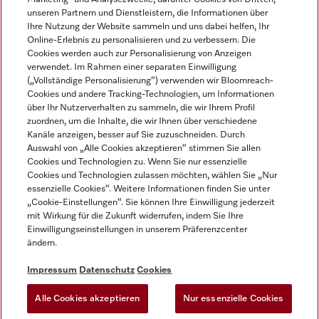
unseren Partnern und Dienstleistern, die Informationen über
Ihre Nutzung der Website sammeln und uns dabei helfen, Ihr
Online-Erlebnis zu personalisieren und zu verbessern. Die
Cookies werden auch zur Personalisierung von Anzeigen
verwendet. Im Rahmen einer separaten Einwilligung
(„Vollständige Personalisierung“) verwenden wir Bloomreach-
Miele auf Instagram
Miele auf Youtube
Cookies und andere Tracking-Technologien, um Informationen
über Ihr Nutzerverhalten zu sammeln, die wir Ihrem Profil
zuordnen, um die Inhalte, die wir Ihnen über verschiedene
Kanäle anzeigen, besser auf Sie zuzuschneiden. Durch
Auswahl von „Alle Cookies akzeptieren“ stimmen Sie allen
Cookies und Technologien zu. Wenn Sie nur essenzielle
Impressum
Cookies und Technologien zulassen möchten, wählen Sie „Nur
essenzielle Cookies“. Weitere Informationen finden Sie unter
AGB
„Cookie-Einstellungen“. Sie können Ihre Einwilligung jederzeit
Datenschutz
mit Wirkung für die Zukunft widerrufen, indem Sie Ihre
Einwilligungseinstellungen in unserem Präferenzcenter
Nutzungsbedingungen
ändern.
Barrièrefreiheetserklärung
Gesetzen über digitale Dienste
Impressum
Datenschutz
Cookies
Widerrufsformular
Alle Cookies akzeptieren
Nur essenzielle Cookies
Cookie-Einstellungen