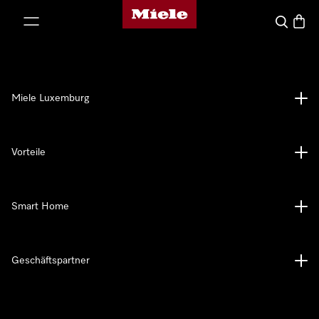
Miele-Homepage
nhalt springen
Suche
Waren
Miele Luxemburg
Vorteile
Smart Home
Geschäftspartner