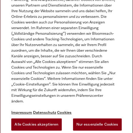
unseren Partnern und Dienstleistern, die Informationen über
Ihre Nutzung der Website sammeln und uns dabei helfen, Ihr
Online-Erlebnis zu personalisieren und zu verbessern. Die
Cookies werden auch zur Personalisierung von Anzeigen
verwendet. Im Rahmen einer separaten Einwilligung
(„Vollständige Personalisierung“) verwenden wir Bloomreach-
Miele auf Instagram
Miele auf Youtube
Cookies und andere Tracking-Technologien, um Informationen
über Ihr Nutzerverhalten zu sammeln, die wir Ihrem Profil
zuordnen, um die Inhalte, die wir Ihnen über verschiedene
Kanäle anzeigen, besser auf Sie zuzuschneiden. Durch
Auswahl von „Alle Cookies akzeptieren“ stimmen Sie allen
Cookies und Technologien zu. Wenn Sie nur essenzielle
Impressum
Cookies und Technologien zulassen möchten, wählen Sie „Nur
essenzielle Cookies“. Weitere Informationen finden Sie unter
AGB
„Cookie-Einstellungen“. Sie können Ihre Einwilligung jederzeit
Datenschutz
mit Wirkung für die Zukunft widerrufen, indem Sie Ihre
Einwilligungseinstellungen in unserem Präferenzcenter
Nutzungsbedingungen
ändern.
Barrièrefreiheetserklärung
Gesetzen über digitale Dienste
Impressum
Datenschutz
Cookies
Widerrufsformular
Alle Cookies akzeptieren
Nur essenzielle Cookies
Cookie-Einstellungen