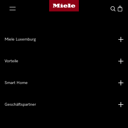
Miele-Homepage
nhalt springen
Suche
Waren
Miele Luxemburg
Vorteile
Smart Home
Geschäftspartner