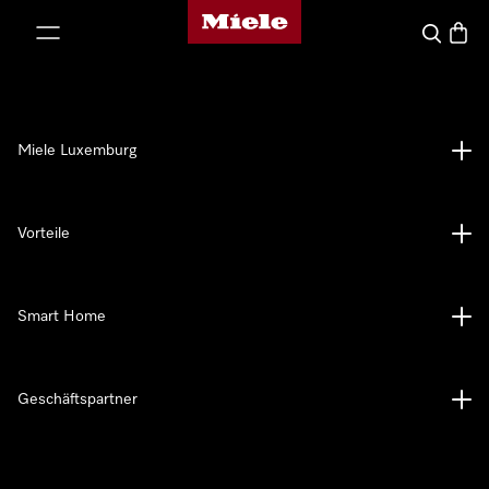
Miele-Homepage
nhalt springen
Suche
Waren
Miele Luxemburg
Vorteile
Smart Home
Geschäftspartner