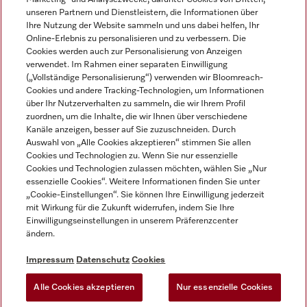
unseren Partnern und Dienstleistern, die Informationen über
Ihre Nutzung der Website sammeln und uns dabei helfen, Ihr
Online-Erlebnis zu personalisieren und zu verbessern. Die
Cookies werden auch zur Personalisierung von Anzeigen
verwendet. Im Rahmen einer separaten Einwilligung
(„Vollständige Personalisierung“) verwenden wir Bloomreach-
Miele auf Instagram
Miele auf Youtube
Cookies und andere Tracking-Technologien, um Informationen
über Ihr Nutzerverhalten zu sammeln, die wir Ihrem Profil
zuordnen, um die Inhalte, die wir Ihnen über verschiedene
Kanäle anzeigen, besser auf Sie zuzuschneiden. Durch
Auswahl von „Alle Cookies akzeptieren“ stimmen Sie allen
Cookies und Technologien zu. Wenn Sie nur essenzielle
Impressum
Cookies und Technologien zulassen möchten, wählen Sie „Nur
essenzielle Cookies“. Weitere Informationen finden Sie unter
AGB
„Cookie-Einstellungen“. Sie können Ihre Einwilligung jederzeit
Datenschutz
mit Wirkung für die Zukunft widerrufen, indem Sie Ihre
Einwilligungseinstellungen in unserem Präferenzcenter
Nutzungsbedingungen
ändern.
Barrièrefreiheetserklärung
Gesetzen über digitale Dienste
Impressum
Datenschutz
Cookies
Widerrufsformular
Alle Cookies akzeptieren
Nur essenzielle Cookies
Cookie-Einstellungen