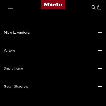
Miele-Homepage
nhalt springen
Suche
Waren
Miele Luxemburg
Vorteile
Smart Home
Geschäftspartner