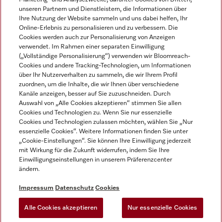
unseren Partnern und Dienstleistern, die Informationen über
Ihre Nutzung der Website sammeln und uns dabei helfen, Ihr
Online-Erlebnis zu personalisieren und zu verbessern. Die
Cookies werden auch zur Personalisierung von Anzeigen
verwendet. Im Rahmen einer separaten Einwilligung
(„Vollständige Personalisierung“) verwenden wir Bloomreach-
Miele auf Instagram
Miele auf Youtube
Cookies und andere Tracking-Technologien, um Informationen
über Ihr Nutzerverhalten zu sammeln, die wir Ihrem Profil
zuordnen, um die Inhalte, die wir Ihnen über verschiedene
Kanäle anzeigen, besser auf Sie zuzuschneiden. Durch
Auswahl von „Alle Cookies akzeptieren“ stimmen Sie allen
Cookies und Technologien zu. Wenn Sie nur essenzielle
Impressum
Cookies und Technologien zulassen möchten, wählen Sie „Nur
essenzielle Cookies“. Weitere Informationen finden Sie unter
AGB
„Cookie-Einstellungen“. Sie können Ihre Einwilligung jederzeit
Datenschutz
mit Wirkung für die Zukunft widerrufen, indem Sie Ihre
Einwilligungseinstellungen in unserem Präferenzcenter
Nutzungsbedingungen
ändern.
Barrièrefreiheetserklärung
Gesetzen über digitale Dienste
Impressum
Datenschutz
Cookies
Widerrufsformular
Alle Cookies akzeptieren
Nur essenzielle Cookies
Cookie-Einstellungen