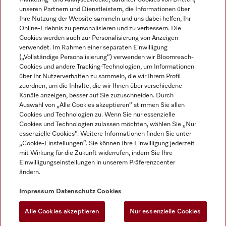
unseren Partnern und Dienstleistern, die Informationen über
Ihre Nutzung der Website sammeln und uns dabei helfen, Ihr
Online-Erlebnis zu personalisieren und zu verbessern. Die
Cookies werden auch zur Personalisierung von Anzeigen
verwendet. Im Rahmen einer separaten Einwilligung
(„Vollständige Personalisierung“) verwenden wir Bloomreach-
Miele auf Instagram
Miele auf Youtube
Cookies und andere Tracking-Technologien, um Informationen
über Ihr Nutzerverhalten zu sammeln, die wir Ihrem Profil
zuordnen, um die Inhalte, die wir Ihnen über verschiedene
Kanäle anzeigen, besser auf Sie zuzuschneiden. Durch
Auswahl von „Alle Cookies akzeptieren“ stimmen Sie allen
Cookies und Technologien zu. Wenn Sie nur essenzielle
Impressum
Cookies und Technologien zulassen möchten, wählen Sie „Nur
essenzielle Cookies“. Weitere Informationen finden Sie unter
AGB
„Cookie-Einstellungen“. Sie können Ihre Einwilligung jederzeit
Datenschutz
mit Wirkung für die Zukunft widerrufen, indem Sie Ihre
Einwilligungseinstellungen in unserem Präferenzcenter
Nutzungsbedingungen
ändern.
Barrièrefreiheetserklärung
Gesetzen über digitale Dienste
Impressum
Datenschutz
Cookies
Widerrufsformular
Alle Cookies akzeptieren
Nur essenzielle Cookies
Cookie-Einstellungen