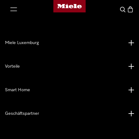
Miele-Homepage
nhalt springen
Suche
Waren
Miele Luxemburg
Vorteile
Smart Home
Geschäftspartner