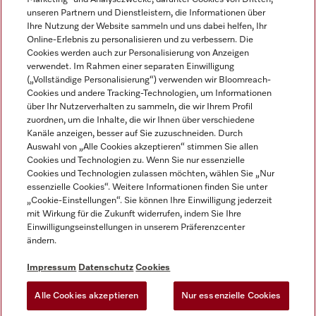
unseren Partnern und Dienstleistern, die Informationen über
Ihre Nutzung der Website sammeln und uns dabei helfen, Ihr
Online-Erlebnis zu personalisieren und zu verbessern. Die
Cookies werden auch zur Personalisierung von Anzeigen
verwendet. Im Rahmen einer separaten Einwilligung
(„Vollständige Personalisierung“) verwenden wir Bloomreach-
Miele auf Instagram
Miele auf Youtube
Cookies und andere Tracking-Technologien, um Informationen
über Ihr Nutzerverhalten zu sammeln, die wir Ihrem Profil
zuordnen, um die Inhalte, die wir Ihnen über verschiedene
Kanäle anzeigen, besser auf Sie zuzuschneiden. Durch
Auswahl von „Alle Cookies akzeptieren“ stimmen Sie allen
Cookies und Technologien zu. Wenn Sie nur essenzielle
Impressum
Cookies und Technologien zulassen möchten, wählen Sie „Nur
essenzielle Cookies“. Weitere Informationen finden Sie unter
AGB
„Cookie-Einstellungen“. Sie können Ihre Einwilligung jederzeit
Datenschutz
mit Wirkung für die Zukunft widerrufen, indem Sie Ihre
Einwilligungseinstellungen in unserem Präferenzcenter
Nutzungsbedingungen
ändern.
Barrièrefreiheetserklärung
Gesetzen über digitale Dienste
Impressum
Datenschutz
Cookies
Widerrufsformular
Alle Cookies akzeptieren
Nur essenzielle Cookies
Cookie-Einstellungen