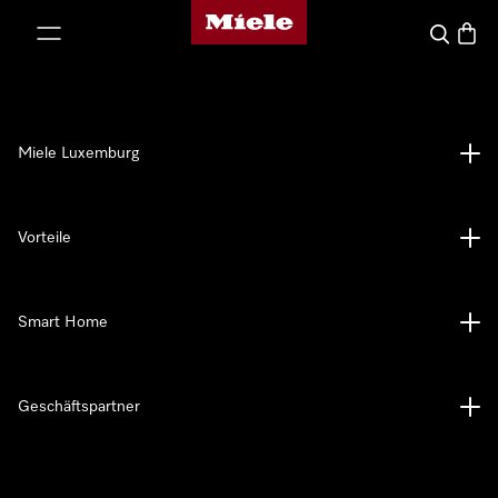
Miele-Homepage
nhalt springen
Suche
Waren
Miele Luxemburg
Vorteile
Smart Home
Geschäftspartner