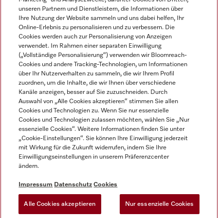
unseren Partnern und Dienstleistern, die Informationen über
Ihre Nutzung der Website sammeln und uns dabei helfen, Ihr
Online-Erlebnis zu personalisieren und zu verbessern. Die
Cookies werden auch zur Personalisierung von Anzeigen
verwendet. Im Rahmen einer separaten Einwilligung
(„Vollständige Personalisierung“) verwenden wir Bloomreach-
Miele auf Instagram
Miele auf Youtube
Cookies und andere Tracking-Technologien, um Informationen
über Ihr Nutzerverhalten zu sammeln, die wir Ihrem Profil
zuordnen, um die Inhalte, die wir Ihnen über verschiedene
Kanäle anzeigen, besser auf Sie zuzuschneiden. Durch
Auswahl von „Alle Cookies akzeptieren“ stimmen Sie allen
Cookies und Technologien zu. Wenn Sie nur essenzielle
Impressum
Cookies und Technologien zulassen möchten, wählen Sie „Nur
essenzielle Cookies“. Weitere Informationen finden Sie unter
AGB
„Cookie-Einstellungen“. Sie können Ihre Einwilligung jederzeit
Datenschutz
mit Wirkung für die Zukunft widerrufen, indem Sie Ihre
Einwilligungseinstellungen in unserem Präferenzcenter
Nutzungsbedingungen
ändern.
Barrièrefreiheetserklärung
Gesetzen über digitale Dienste
Impressum
Datenschutz
Cookies
Widerrufsformular
Alle Cookies akzeptieren
Nur essenzielle Cookies
Cookie-Einstellungen