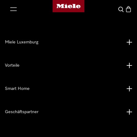
Miele-Homepage
nhalt springen
Suche
Waren
Miele Luxemburg
Vorteile
Smart Home
Geschäftspartner