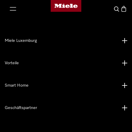
Miele-Homepage
nhalt springen
Suche
Waren
Miele Luxemburg
Vorteile
Smart Home
Geschäftspartner