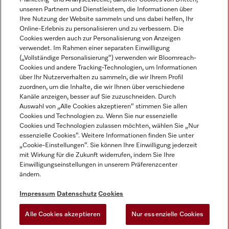
unseren Partnern und Dienstleistern, die Informationen über
Ihre Nutzung der Website sammeln und uns dabei helfen, Ihr
Online-Erlebnis zu personalisieren und zu verbessern. Die
Cookies werden auch zur Personalisierung von Anzeigen
verwendet. Im Rahmen einer separaten Einwilligung
(„Vollständige Personalisierung“) verwenden wir Bloomreach-
Miele auf Instagram
Miele auf Youtube
Cookies und andere Tracking-Technologien, um Informationen
über Ihr Nutzerverhalten zu sammeln, die wir Ihrem Profil
zuordnen, um die Inhalte, die wir Ihnen über verschiedene
Kanäle anzeigen, besser auf Sie zuzuschneiden. Durch
Auswahl von „Alle Cookies akzeptieren“ stimmen Sie allen
Cookies und Technologien zu. Wenn Sie nur essenzielle
Impressum
Cookies und Technologien zulassen möchten, wählen Sie „Nur
essenzielle Cookies“. Weitere Informationen finden Sie unter
AGB
„Cookie-Einstellungen“. Sie können Ihre Einwilligung jederzeit
Datenschutz
mit Wirkung für die Zukunft widerrufen, indem Sie Ihre
Einwilligungseinstellungen in unserem Präferenzcenter
Nutzungsbedingungen
ändern.
Barrièrefreiheetserklärung
Gesetzen über digitale Dienste
Impressum
Datenschutz
Cookies
Widerrufsformular
Alle Cookies akzeptieren
Nur essenzielle Cookies
Cookie-Einstellungen