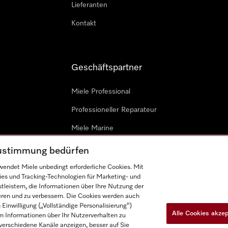
Lieferanten
Kontakt
Geschäftspartner
Miele Professional
Professioneller Reparateur
Miele Marine
Architekten & Bauträger
 Zustimmung bedürfen
endet Miele unbedingt erforderliche Cookies. Mit
ies und Tracking-Technologien für Marketing- und
leistern, die Informationen über Ihre Nutzung der
ieren und zu verbessern. Die Cookies werden auch
inwilligung („Vollständige Personalisierung“)
Alle Cookies akze
 Informationen über Ihr Nutzerverhalten zu
n
Barrièrefreiheetserklärung
Gesetzen über digitale Dienste
r verschiedene Kanäle anzeigen, besser auf Sie