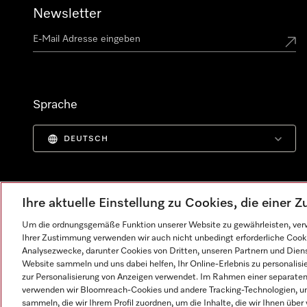
Newsletter
Sprache
DEUTSCH
Ihre aktuelle Einstellung zu Cookies, die einer
Um die ordnungsgemäße Funktion unserer Website zu gewährleisten, verw
Ihrer Zustimmung verwenden wir auch nicht unbedingt erforderliche Cook
Analysezwecke, darunter Cookies von Dritten, unseren Partnern und Dienst
Website sammeln und uns dabei helfen, Ihr Online-Erlebnis zu personalis
zur Personalisierung von Anzeigen verwendet. Im Rahmen einer separaten E
verwenden wir Bloomreach-Cookies und andere Tracking-Technologien, um
Impressum
AGB
Datenschutz
Nutzungsbedingunge
sammeln, die wir Ihrem Profil zuordnen, um die Inhalte, die wir Ihnen übe