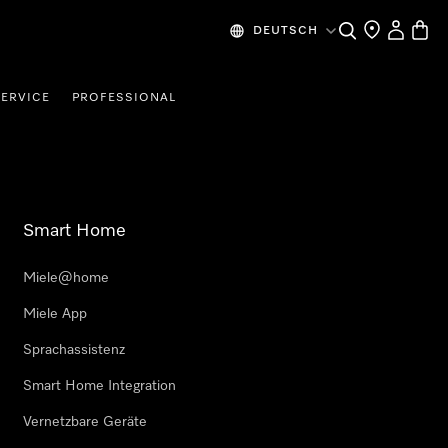
Suche
Händlersuche
Benutzer
Waren
DEUTSCH
SERVICE
PROFESSIONAL
Smart Home
Miele@home
Miele App
Sprachassistenz
Smart Home Integration
Vernetzbare Geräte