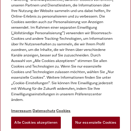
unseren Partnern und Dienstleistern, die Informationen über
Ihre Nutzung der Website sammeln und uns dabei helfen, Ihr
Online-Erlebnis zu personalisieren und zu verbessern. Die
Cookies werden auch zur Personalisierung von Anzeigen
verwendet. Im Rahmen einer separaten Einwilligung
(„Vollständige Personalisierung“) verwenden wir Bloomreach-
Miele auf Instagram
Miele auf Youtube
Cookies und andere Tracking-Technologien, um Informationen
über Ihr Nutzerverhalten zu sammeln, die wir Ihrem Profil
zuordnen, um die Inhalte, die wir Ihnen über verschiedene
Kanäle anzeigen, besser auf Sie zuzuschneiden. Durch
Auswahl von „Alle Cookies akzeptieren“ stimmen Sie allen
Cookies und Technologien zu. Wenn Sie nur essenzielle
Impressum
Cookies und Technologien zulassen möchten, wählen Sie „Nur
essenzielle Cookies“. Weitere Informationen finden Sie unter
AGB
„Cookie-Einstellungen“. Sie können Ihre Einwilligung jederzeit
Datenschutz
mit Wirkung für die Zukunft widerrufen, indem Sie Ihre
Einwilligungseinstellungen in unserem Präferenzcenter
Nutzungsbedingungen
ändern.
Barrièrefreiheetserklärung
Gesetzen über digitale Dienste
Impressum
Datenschutz
Cookies
Widerrufsformular
Alle Cookies akzeptieren
Nur essenzielle Cookies
Cookie-Einstellungen