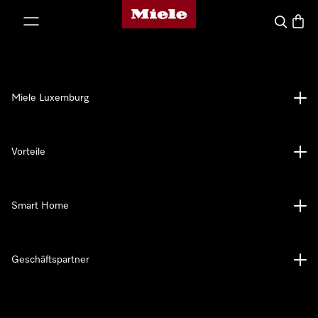
Miele-Homepage
nhalt springen
Suche
Waren
Miele Luxemburg
Vorteile
Smart Home
Geschäftspartner