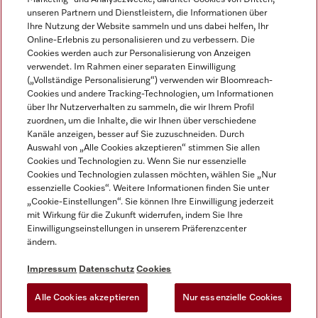
unseren Partnern und Dienstleistern, die Informationen über
Ihre Nutzung der Website sammeln und uns dabei helfen, Ihr
Online-Erlebnis zu personalisieren und zu verbessern. Die
Cookies werden auch zur Personalisierung von Anzeigen
verwendet. Im Rahmen einer separaten Einwilligung
(„Vollständige Personalisierung“) verwenden wir Bloomreach-
Miele auf Instagram
Miele auf Youtube
Cookies und andere Tracking-Technologien, um Informationen
über Ihr Nutzerverhalten zu sammeln, die wir Ihrem Profil
zuordnen, um die Inhalte, die wir Ihnen über verschiedene
Kanäle anzeigen, besser auf Sie zuzuschneiden. Durch
Auswahl von „Alle Cookies akzeptieren“ stimmen Sie allen
Cookies und Technologien zu. Wenn Sie nur essenzielle
Impressum
Cookies und Technologien zulassen möchten, wählen Sie „Nur
essenzielle Cookies“. Weitere Informationen finden Sie unter
AGB
„Cookie-Einstellungen“. Sie können Ihre Einwilligung jederzeit
Datenschutz
mit Wirkung für die Zukunft widerrufen, indem Sie Ihre
Einwilligungseinstellungen in unserem Präferenzcenter
Nutzungsbedingungen
ändern.
Barrièrefreiheetserklärung
Gesetzen über digitale Dienste
Impressum
Datenschutz
Cookies
Widerrufsformular
Alle Cookies akzeptieren
Nur essenzielle Cookies
Cookie-Einstellungen