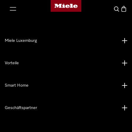
Miele-Homepage
nhalt springen
Suche
Waren
Miele Luxemburg
Vorteile
Smart Home
Geschäftspartner