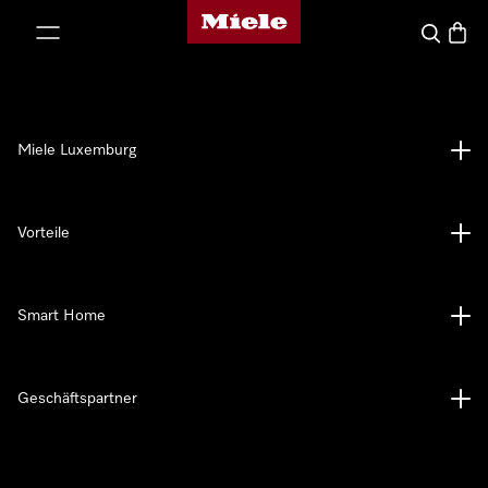
Miele-Homepage
nhalt springen
Suche
Waren
Miele Luxemburg
Vorteile
Smart Home
Geschäftspartner