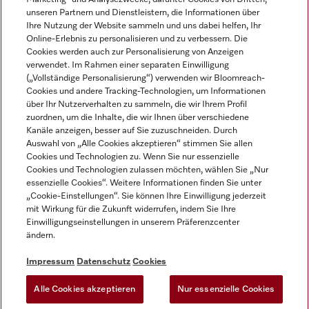
unseren Partnern und Dienstleistern, die Informationen über
Ihre Nutzung der Website sammeln und uns dabei helfen, Ihr
Online-Erlebnis zu personalisieren und zu verbessern. Die
Cookies werden auch zur Personalisierung von Anzeigen
verwendet. Im Rahmen einer separaten Einwilligung
(„Vollständige Personalisierung“) verwenden wir Bloomreach-
Miele auf Instagram
Miele auf Youtube
Cookies und andere Tracking-Technologien, um Informationen
über Ihr Nutzerverhalten zu sammeln, die wir Ihrem Profil
zuordnen, um die Inhalte, die wir Ihnen über verschiedene
Kanäle anzeigen, besser auf Sie zuzuschneiden. Durch
Auswahl von „Alle Cookies akzeptieren“ stimmen Sie allen
Cookies und Technologien zu. Wenn Sie nur essenzielle
Impressum
Cookies und Technologien zulassen möchten, wählen Sie „Nur
essenzielle Cookies“. Weitere Informationen finden Sie unter
AGB
„Cookie-Einstellungen“. Sie können Ihre Einwilligung jederzeit
Datenschutz
mit Wirkung für die Zukunft widerrufen, indem Sie Ihre
Einwilligungseinstellungen in unserem Präferenzcenter
Nutzungsbedingungen
ändern.
Barrièrefreiheetserklärung
Gesetzen über digitale Dienste
Impressum
Datenschutz
Cookies
Widerrufsformular
Alle Cookies akzeptieren
Nur essenzielle Cookies
Cookie-Einstellungen