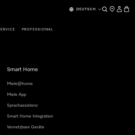
Suche
Händlersuche
Benutzer
Waren
DEUTSCH
SERVICE
PROFESSIONAL
Smart Home
Miele@home
Miele App
Sprachassistenz
Smart Home Integration
Vernetzbare Geräte