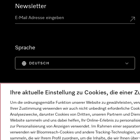
Newsletter
Sprache
DEUTSCH
Ihre aktuelle Einstellung zu Cookies, die einer
Um die ordnungsgemäße Funktion unserer Website zu gewährleisten, verw
Ihrer Zustimmung verwenden wir auch nicht unbedingt erforderliche Cook
Analysezwecke, darunter Cookies von Dritten, unseren Partnern und Dienst
Website sammeln und uns dabei helfen, Ihr Online-Erlebnis zu personalis
zur Personalisierung von Anzeigen verwendet. Im Rahmen einer separaten E
verwenden wir Bloomreach-Cookies und andere Tracking-Technologien, um
Impressum
AGB
Datenschutz
Nutzungsbedingunge
sammeln, die wir Ihrem Profil zuordnen, um die Inhalte, die wir Ihnen übe