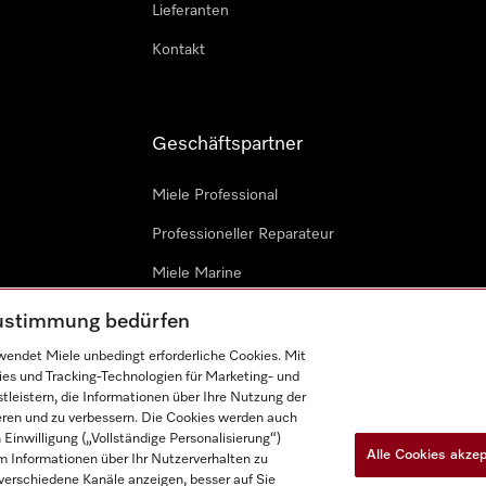
Lieferanten
Kontakt
Geschäftspartner
Miele Professional
Professioneller Reparateur
Miele Marine
Architekten & Bauträger
 Zustimmung bedürfen
endet Miele unbedingt erforderliche Cookies. Mit
ies und Tracking-Technologien für Marketing- und
leistern, die Informationen über Ihre Nutzung der
ieren und zu verbessern. Die Cookies werden auch
inwilligung („Vollständige Personalisierung“)
Alle Cookies akze
 Informationen über Ihr Nutzerverhalten zu
n
Barrièrefreiheetserklärung
Gesetzen über digitale Dienste
r verschiedene Kanäle anzeigen, besser auf Sie