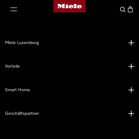
Miele-Homepage
nhalt springen
Suche
Waren
Miele Luxemburg
Vorteile
Smart Home
Geschäftspartner