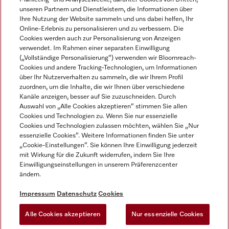
unseren Partnern und Dienstleistern, die Informationen über
Ihre Nutzung der Website sammeln und uns dabei helfen, Ihr
Online-Erlebnis zu personalisieren und zu verbessern. Die
Cookies werden auch zur Personalisierung von Anzeigen
verwendet. Im Rahmen einer separaten Einwilligung
(„Vollständige Personalisierung“) verwenden wir Bloomreach-
Miele auf Instagram
Miele auf Youtube
Cookies und andere Tracking-Technologien, um Informationen
über Ihr Nutzerverhalten zu sammeln, die wir Ihrem Profil
zuordnen, um die Inhalte, die wir Ihnen über verschiedene
Kanäle anzeigen, besser auf Sie zuzuschneiden. Durch
Auswahl von „Alle Cookies akzeptieren“ stimmen Sie allen
Cookies und Technologien zu. Wenn Sie nur essenzielle
Impressum
Cookies und Technologien zulassen möchten, wählen Sie „Nur
essenzielle Cookies“. Weitere Informationen finden Sie unter
AGB
„Cookie-Einstellungen“. Sie können Ihre Einwilligung jederzeit
Datenschutz
mit Wirkung für die Zukunft widerrufen, indem Sie Ihre
Einwilligungseinstellungen in unserem Präferenzcenter
Nutzungsbedingungen
ändern.
Barrièrefreiheetserklärung
Gesetzen über digitale Dienste
Impressum
Datenschutz
Cookies
Widerrufsformular
Alle Cookies akzeptieren
Nur essenzielle Cookies
Cookie-Einstellungen