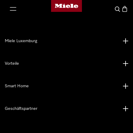
Miele-Homepage
nhalt springen
Suche
Waren
Miele Luxemburg
Vorteile
Smart Home
Geschäftspartner