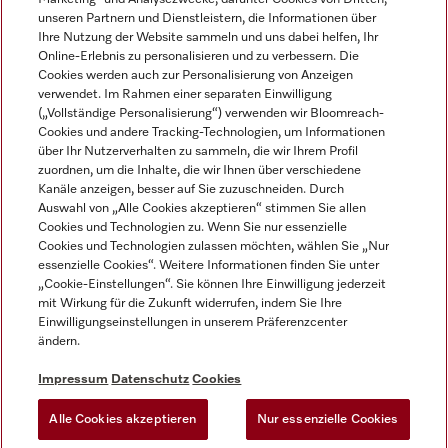
unseren Partnern und Dienstleistern, die Informationen über
Ihre Nutzung der Website sammeln und uns dabei helfen, Ihr
Online-Erlebnis zu personalisieren und zu verbessern. Die
Cookies werden auch zur Personalisierung von Anzeigen
verwendet. Im Rahmen einer separaten Einwilligung
(„Vollständige Personalisierung“) verwenden wir Bloomreach-
Miele auf Instagram
Miele auf Youtube
Cookies und andere Tracking-Technologien, um Informationen
über Ihr Nutzerverhalten zu sammeln, die wir Ihrem Profil
zuordnen, um die Inhalte, die wir Ihnen über verschiedene
Kanäle anzeigen, besser auf Sie zuzuschneiden. Durch
Auswahl von „Alle Cookies akzeptieren“ stimmen Sie allen
Cookies und Technologien zu. Wenn Sie nur essenzielle
Impressum
Cookies und Technologien zulassen möchten, wählen Sie „Nur
essenzielle Cookies“. Weitere Informationen finden Sie unter
AGB
„Cookie-Einstellungen“. Sie können Ihre Einwilligung jederzeit
Datenschutz
mit Wirkung für die Zukunft widerrufen, indem Sie Ihre
Einwilligungseinstellungen in unserem Präferenzcenter
Nutzungsbedingungen
ändern.
Barrièrefreiheetserklärung
Gesetzen über digitale Dienste
Impressum
Datenschutz
Cookies
Widerrufsformular
Alle Cookies akzeptieren
Nur essenzielle Cookies
Cookie-Einstellungen