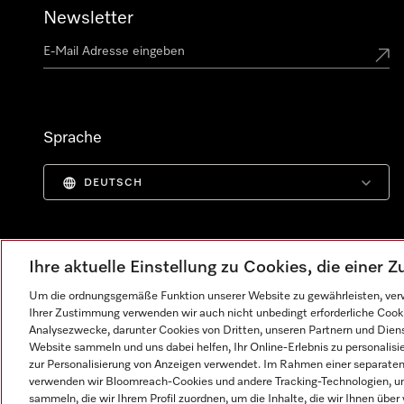
Newsletter
Sprache
DEUTSCH
Ihre aktuelle Einstellung zu Cookies, die einer
Um die ordnungsgemäße Funktion unserer Website zu gewährleisten, verw
Ihrer Zustimmung verwenden wir auch nicht unbedingt erforderliche Cook
Analysezwecke, darunter Cookies von Dritten, unseren Partnern und Dienst
Website sammeln und uns dabei helfen, Ihr Online-Erlebnis zu personalis
zur Personalisierung von Anzeigen verwendet. Im Rahmen einer separaten E
verwenden wir Bloomreach-Cookies und andere Tracking-Technologien, um
Impressum
AGB
Datenschutz
Nutzungsbedingunge
sammeln, die wir Ihrem Profil zuordnen, um die Inhalte, die wir Ihnen übe