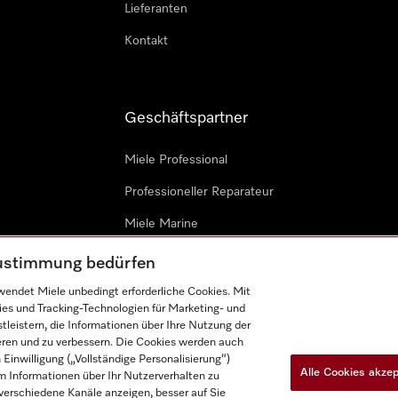
Lieferanten
Kontakt
Geschäftspartner
Miele Professional
Professioneller Reparateur
Miele Marine
Architekten & Bauträger
 Zustimmung bedürfen
endet Miele unbedingt erforderliche Cookies. Mit
ies und Tracking-Technologien für Marketing- und
leistern, die Informationen über Ihre Nutzung der
ieren und zu verbessern. Die Cookies werden auch
inwilligung („Vollständige Personalisierung“)
Alle Cookies akze
 Informationen über Ihr Nutzerverhalten zu
n
Barrièrefreiheetserklärung
Gesetzen über digitale Dienste
r verschiedene Kanäle anzeigen, besser auf Sie