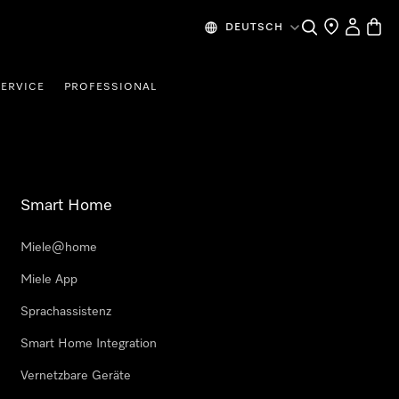
Suche
Händlersuche
Benutzer
Waren
DEUTSCH
SERVICE
PROFESSIONAL
Smart Home
Miele@home
Miele App
Sprachassistenz
Smart Home Integration
Vernetzbare Geräte