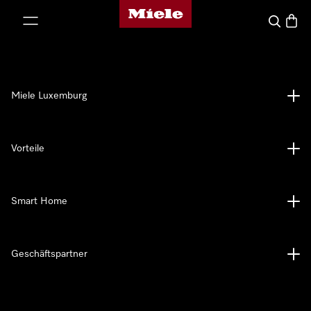
Miele-Homepage
nhalt springen
Suche
Waren
Miele Luxemburg
Vorteile
Smart Home
Geschäftspartner