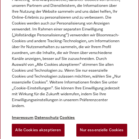
unseren Partnern und Dienstleistern, die Informationen über
Ihre Nutzung der Website sammeln und uns dabei helfen, Ihr
Online-Erlebnis zu personalisieren und zu verbessern. Die
Cookies werden auch zur Personalisierung von Anzeigen
verwendet. Im Rahmen einer separaten Einwilligung
(„Vollständige Personalisierung“) verwenden wir Bloomreach-
Miele auf Instagram
Miele auf Youtube
Cookies und andere Tracking-Technologien, um Informationen
über Ihr Nutzerverhalten zu sammeln, die wir Ihrem Profil
zuordnen, um die Inhalte, die wir Ihnen über verschiedene
Kanäle anzeigen, besser auf Sie zuzuschneiden. Durch
Auswahl von „Alle Cookies akzeptieren“ stimmen Sie allen
Cookies und Technologien zu. Wenn Sie nur essenzielle
Impressum
Cookies und Technologien zulassen möchten, wählen Sie „Nur
essenzielle Cookies“. Weitere Informationen finden Sie unter
AGB
„Cookie-Einstellungen“. Sie können Ihre Einwilligung jederzeit
Datenschutz
mit Wirkung für die Zukunft widerrufen, indem Sie Ihre
Einwilligungseinstellungen in unserem Präferenzcenter
Nutzungsbedingungen
ändern.
Barrièrefreiheetserklärung
Gesetzen über digitale Dienste
Impressum
Datenschutz
Cookies
Widerrufsformular
Alle Cookies akzeptieren
Nur essenzielle Cookies
Cookie-Einstellungen