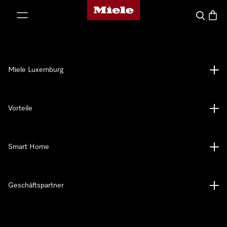
Miele-Homepage
nhalt springen
Suche
Waren
Miele Luxemburg
Vorteile
Smart Home
Geschäftspartner