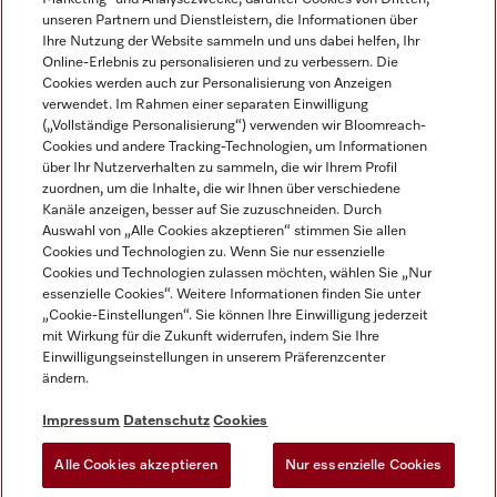
unseren Partnern und Dienstleistern, die Informationen über
Ihre Nutzung der Website sammeln und uns dabei helfen, Ihr
Online-Erlebnis zu personalisieren und zu verbessern. Die
Cookies werden auch zur Personalisierung von Anzeigen
verwendet. Im Rahmen einer separaten Einwilligung
(„Vollständige Personalisierung“) verwenden wir Bloomreach-
Miele auf Instagram
Miele auf Youtube
Cookies und andere Tracking-Technologien, um Informationen
über Ihr Nutzerverhalten zu sammeln, die wir Ihrem Profil
zuordnen, um die Inhalte, die wir Ihnen über verschiedene
Kanäle anzeigen, besser auf Sie zuzuschneiden. Durch
Auswahl von „Alle Cookies akzeptieren“ stimmen Sie allen
Cookies und Technologien zu. Wenn Sie nur essenzielle
Impressum
Cookies und Technologien zulassen möchten, wählen Sie „Nur
essenzielle Cookies“. Weitere Informationen finden Sie unter
AGB
„Cookie-Einstellungen“. Sie können Ihre Einwilligung jederzeit
Datenschutz
mit Wirkung für die Zukunft widerrufen, indem Sie Ihre
Einwilligungseinstellungen in unserem Präferenzcenter
Nutzungsbedingungen
ändern.
Barrièrefreiheetserklärung
Gesetzen über digitale Dienste
Impressum
Datenschutz
Cookies
Widerrufsformular
Alle Cookies akzeptieren
Nur essenzielle Cookies
Cookie-Einstellungen