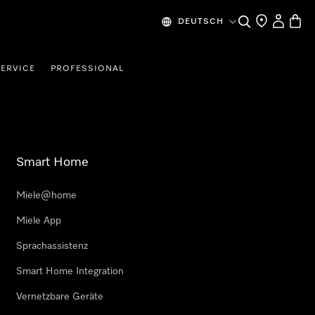
Suche
Händlersuche
Benutzer
Waren
DEUTSCH
SERVICE
PROFESSIONAL
Smart Home
Miele@home
Miele App
Sprachassistenz
Smart Home Integration
Vernetzbare Geräte