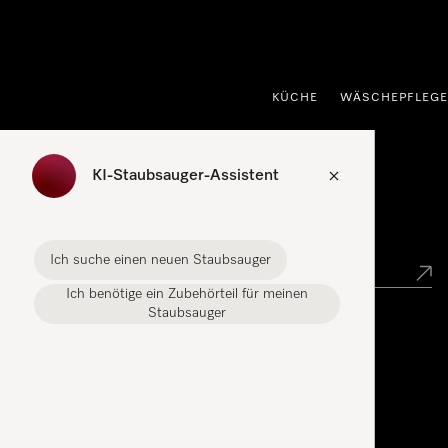
nhalt springen
KÜCHE
WÄSCHEPFLEGE
KI-Staubsauger-Assistent
Händlersuche
Ich suche einen neuen Staubsauger
Ich benötige ein Zubehörteil für meinen
Staubsauger
Miele Experience Center
Miele Experience Center Gasperich