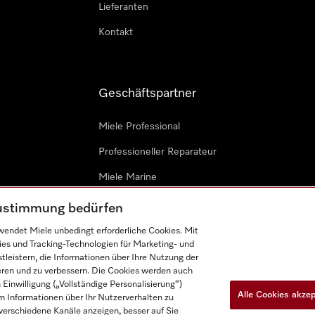
Lieferanten
Kontakt
Geschäftspartner
Miele Professional
Professioneller Reparateur
Miele Marine
Architekten & Bauträger
 Zustimmung bedürfen
endet Miele unbedingt erforderliche Cookies. Mit
ies und Tracking-Technologien für Marketing- und
leistern, die Informationen über Ihre Nutzung der
ieren und zu verbessern. Die Cookies werden auch
inwilligung („Vollständige Personalisierung“)
Alle Cookies akze
 Informationen über Ihr Nutzerverhalten zu
n
Barrièrefreiheetserklärung
Gesetzen über digitale Dienste
r verschiedene Kanäle anzeigen, besser auf Sie