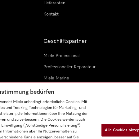
Lieferanten
Kontakt
Geschäftspartner
Miele Professional
Professioneller Reparateur
Miele Marine
Architekten & Bauträger
 Zustimmung bedürfen
endet Miele unbedingt erforderliche Cookies. Mit
ies und Tracking-Technologien für Marketing- und
leistern, die Informationen über Ihre Nutzung der
ieren und zu verbessern. Die Cookies werden auch
inwilligung („Vollständige Personalisierung“)
Alle Cookies akze
 Informationen über Ihr Nutzerverhalten zu
n
Barrièrefreiheetserklärung
Gesetzen über digitale Dienste
r verschiedene Kanäle anzeigen, besser auf Sie