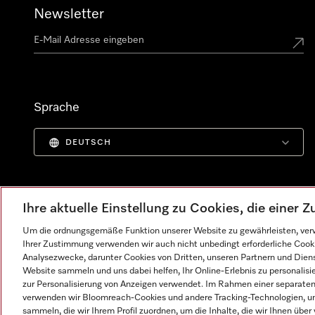
Newsletter
Sprache
DEUTSCH
Ihre aktuelle Einstellung zu Cookies, die einer
Um die ordnungsgemäße Funktion unserer Website zu gewährleisten, verw
Ihrer Zustimmung verwenden wir auch nicht unbedingt erforderliche Cook
Analysezwecke, darunter Cookies von Dritten, unseren Partnern und Dienst
Website sammeln und uns dabei helfen, Ihr Online-Erlebnis zu personalis
zur Personalisierung von Anzeigen verwendet. Im Rahmen einer separaten E
verwenden wir Bloomreach-Cookies und andere Tracking-Technologien, um
Impressum
AGB
Datenschutz
Nutzungsbedingunge
sammeln, die wir Ihrem Profil zuordnen, um die Inhalte, die wir Ihnen übe