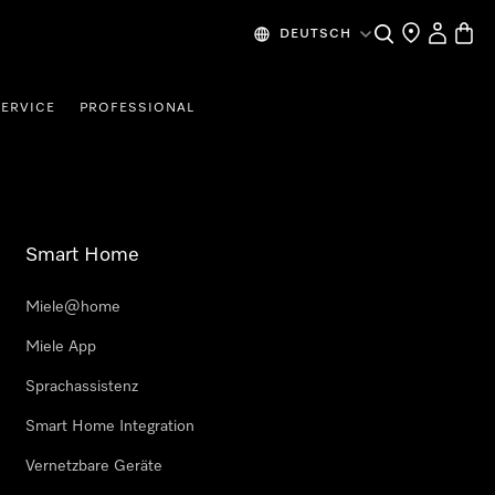
Suche
Händlersuche
Benutzer
Waren
DEUTSCH
SERVICE
PROFESSIONAL
Smart Home
Miele@home
Miele App
Sprachassistenz
Smart Home Integration
Vernetzbare Geräte