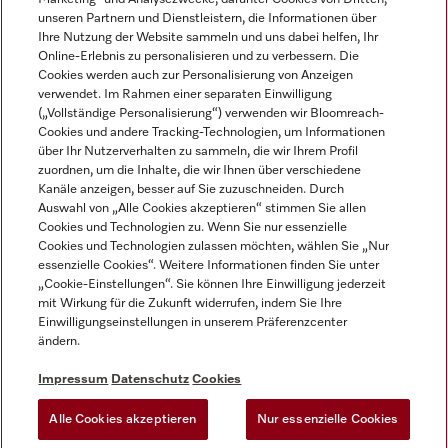
unseren Partnern und Dienstleistern, die Informationen über
Ihre Nutzung der Website sammeln und uns dabei helfen, Ihr
Online-Erlebnis zu personalisieren und zu verbessern. Die
Cookies werden auch zur Personalisierung von Anzeigen
verwendet. Im Rahmen einer separaten Einwilligung
(„Vollständige Personalisierung“) verwenden wir Bloomreach-
Miele auf Instagram
Miele auf Youtube
Cookies und andere Tracking-Technologien, um Informationen
über Ihr Nutzerverhalten zu sammeln, die wir Ihrem Profil
zuordnen, um die Inhalte, die wir Ihnen über verschiedene
Kanäle anzeigen, besser auf Sie zuzuschneiden. Durch
Auswahl von „Alle Cookies akzeptieren“ stimmen Sie allen
Cookies und Technologien zu. Wenn Sie nur essenzielle
Impressum
Cookies und Technologien zulassen möchten, wählen Sie „Nur
essenzielle Cookies“. Weitere Informationen finden Sie unter
AGB
„Cookie-Einstellungen“. Sie können Ihre Einwilligung jederzeit
Datenschutz
mit Wirkung für die Zukunft widerrufen, indem Sie Ihre
Einwilligungseinstellungen in unserem Präferenzcenter
Nutzungsbedingungen
ändern.
Barrièrefreiheetserklärung
Gesetzen über digitale Dienste
Impressum
Datenschutz
Cookies
Widerrufsformular
Alle Cookies akzeptieren
Nur essenzielle Cookies
Cookie-Einstellungen