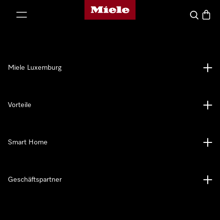
Miele-Homepage
nhalt springen
Suche
Waren
Miele Luxemburg
Vorteile
Smart Home
Geschäftspartner