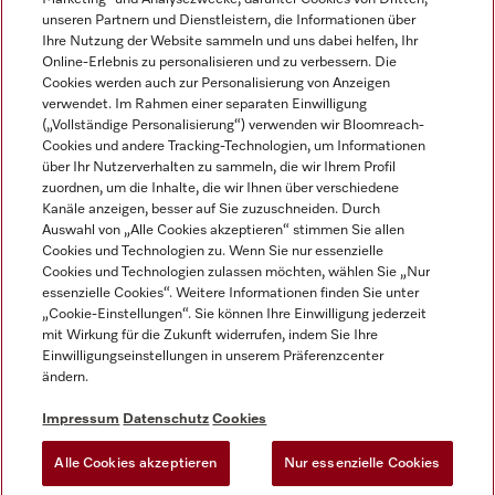
unseren Partnern und Dienstleistern, die Informationen über
Ihre Nutzung der Website sammeln und uns dabei helfen, Ihr
Online-Erlebnis zu personalisieren und zu verbessern. Die
Cookies werden auch zur Personalisierung von Anzeigen
verwendet. Im Rahmen einer separaten Einwilligung
(„Vollständige Personalisierung“) verwenden wir Bloomreach-
Miele auf Instagram
Miele auf Youtube
Cookies und andere Tracking-Technologien, um Informationen
über Ihr Nutzerverhalten zu sammeln, die wir Ihrem Profil
zuordnen, um die Inhalte, die wir Ihnen über verschiedene
Kanäle anzeigen, besser auf Sie zuzuschneiden. Durch
Auswahl von „Alle Cookies akzeptieren“ stimmen Sie allen
Cookies und Technologien zu. Wenn Sie nur essenzielle
Impressum
Cookies und Technologien zulassen möchten, wählen Sie „Nur
essenzielle Cookies“. Weitere Informationen finden Sie unter
AGB
„Cookie-Einstellungen“. Sie können Ihre Einwilligung jederzeit
Datenschutz
mit Wirkung für die Zukunft widerrufen, indem Sie Ihre
Einwilligungseinstellungen in unserem Präferenzcenter
Nutzungsbedingungen
ändern.
Barrièrefreiheetserklärung
Gesetzen über digitale Dienste
Impressum
Datenschutz
Cookies
Widerrufsformular
Alle Cookies akzeptieren
Nur essenzielle Cookies
Cookie-Einstellungen