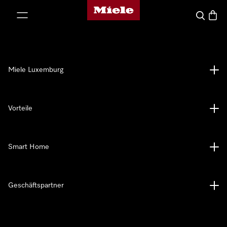
Miele-Homepage
nhalt springen
Suche
Waren
Miele Luxemburg
Vorteile
Smart Home
Geschäftspartner