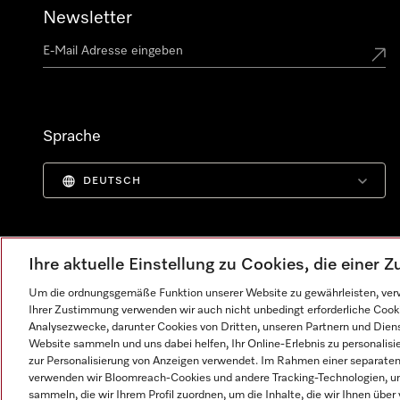
Newsletter
Sprache
DEUTSCH
Ihre aktuelle Einstellung zu Cookies, die einer
Um die ordnungsgemäße Funktion unserer Website zu gewährleisten, verw
Ihrer Zustimmung verwenden wir auch nicht unbedingt erforderliche Cook
Analysezwecke, darunter Cookies von Dritten, unseren Partnern und Dienst
Website sammeln und uns dabei helfen, Ihr Online-Erlebnis zu personalis
zur Personalisierung von Anzeigen verwendet. Im Rahmen einer separaten E
verwenden wir Bloomreach-Cookies und andere Tracking-Technologien, um
Impressum
AGB
Datenschutz
Nutzungsbedingunge
sammeln, die wir Ihrem Profil zuordnen, um die Inhalte, die wir Ihnen übe