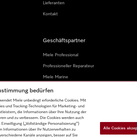
Lieferanten
Kontakt
Geschäftspartner
Miele Professional
Professioneller Reparateur
Miele Marine
Architekten & Bauträger
 Zustimmung bedürfen
endet Miele unbedingt erforderliche Cookies. Mit
ies und Tracking-Technologien für Marketing- und
leistern, die Informationen über Ihre Nutzung der
ieren und zu verbessern. Die Cookies werden auch
inwilligung („Vollständige Personalisierung“)
Alle Cookies akze
 Informationen über Ihr Nutzerverhalten zu
n
Barrièrefreiheetserklärung
Gesetzen über digitale Dienste
r verschiedene Kanäle anzeigen, besser auf Sie