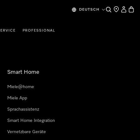
Suche
Händlersuche
Benutzer
Waren
DEUTSCH
SERVICE
PROFESSIONAL
Smart Home
Miele@home
Miele App
Sprachassistenz
Smart Home Integration
Vernetzbare Geräte