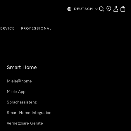
Suche
Händlersuche
Benutzer
Waren
DEUTSCH
SERVICE
PROFESSIONAL
Smart Home
Miele@home
Miele App
Sprachassistenz
Smart Home Integration
Vernetzbare Geräte