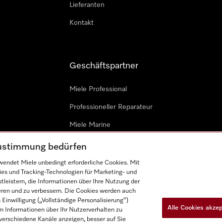
Lieferanten
Kontakt
Geschäftspartner
Miele Professional
Professioneller Reparateur
Miele Marine
Architekten & Bauträger
 Zustimmung bedürfen
endet Miele unbedingt erforderliche Cookies. Mit
ies und Tracking-Technologien für Marketing- und
leistern, die Informationen über Ihre Nutzung der
ieren und zu verbessern. Die Cookies werden auch
inwilligung („Vollständige Personalisierung“)
Alle Cookies akze
 Informationen über Ihr Nutzerverhalten zu
n
Barrièrefreiheetserklärung
Gesetzen über digitale Dienste
r verschiedene Kanäle anzeigen, besser auf Sie