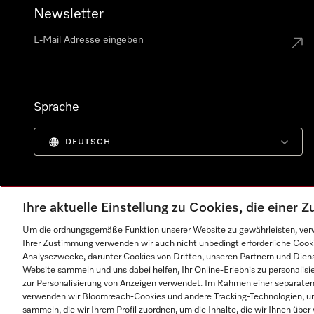
Newsletter
Sprache
DEUTSCH
Ihre aktuelle Einstellung zu Cookies, die einer
Um die ordnungsgemäße Funktion unserer Website zu gewährleisten, verw
Ihrer Zustimmung verwenden wir auch nicht unbedingt erforderliche Cook
Analysezwecke, darunter Cookies von Dritten, unseren Partnern und Dienst
Website sammeln und uns dabei helfen, Ihr Online-Erlebnis zu personalis
zur Personalisierung von Anzeigen verwendet. Im Rahmen einer separaten E
verwenden wir Bloomreach-Cookies und andere Tracking-Technologien, um
Impressum
AGB
Datenschutz
Nutzungsbedingunge
sammeln, die wir Ihrem Profil zuordnen, um die Inhalte, die wir Ihnen übe