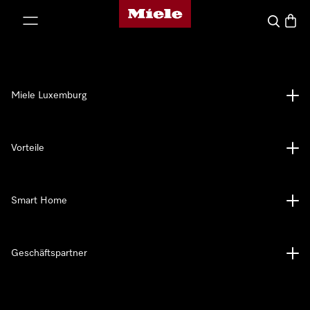
Miele-Homepage
nhalt springen
Suche
Waren
Miele Luxemburg
Vorteile
Smart Home
Geschäftspartner