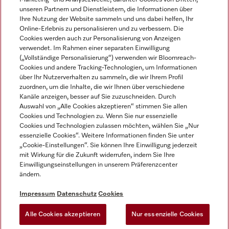
unseren Partnern und Dienstleistern, die Informationen über
Ihre Nutzung der Website sammeln und uns dabei helfen, Ihr
Online-Erlebnis zu personalisieren und zu verbessern. Die
Cookies werden auch zur Personalisierung von Anzeigen
verwendet. Im Rahmen einer separaten Einwilligung
(„Vollständige Personalisierung“) verwenden wir Bloomreach-
Miele auf Instagram
Miele auf Youtube
Cookies und andere Tracking-Technologien, um Informationen
über Ihr Nutzerverhalten zu sammeln, die wir Ihrem Profil
zuordnen, um die Inhalte, die wir Ihnen über verschiedene
Kanäle anzeigen, besser auf Sie zuzuschneiden. Durch
Auswahl von „Alle Cookies akzeptieren“ stimmen Sie allen
Cookies und Technologien zu. Wenn Sie nur essenzielle
Impressum
Cookies und Technologien zulassen möchten, wählen Sie „Nur
essenzielle Cookies“. Weitere Informationen finden Sie unter
AGB
„Cookie-Einstellungen“. Sie können Ihre Einwilligung jederzeit
Datenschutz
mit Wirkung für die Zukunft widerrufen, indem Sie Ihre
Einwilligungseinstellungen in unserem Präferenzcenter
Nutzungsbedingungen
ändern.
Barrièrefreiheetserklärung
Gesetzen über digitale Dienste
Impressum
Datenschutz
Cookies
Widerrufsformular
Alle Cookies akzeptieren
Nur essenzielle Cookies
Cookie-Einstellungen