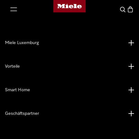
Miele-Homepage
nhalt springen
Suche
Waren
Miele Luxemburg
Vorteile
Smart Home
Geschäftspartner