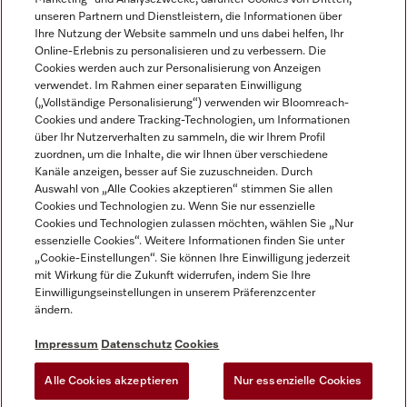
unseren Partnern und Dienstleistern, die Informationen über
Ihre Nutzung der Website sammeln und uns dabei helfen, Ihr
Online-Erlebnis zu personalisieren und zu verbessern. Die
Cookies werden auch zur Personalisierung von Anzeigen
verwendet. Im Rahmen einer separaten Einwilligung
(„Vollständige Personalisierung“) verwenden wir Bloomreach-
Miele auf Instagram
Miele auf Youtube
Cookies und andere Tracking-Technologien, um Informationen
über Ihr Nutzerverhalten zu sammeln, die wir Ihrem Profil
zuordnen, um die Inhalte, die wir Ihnen über verschiedene
Kanäle anzeigen, besser auf Sie zuzuschneiden. Durch
Auswahl von „Alle Cookies akzeptieren“ stimmen Sie allen
Cookies und Technologien zu. Wenn Sie nur essenzielle
Impressum
Cookies und Technologien zulassen möchten, wählen Sie „Nur
essenzielle Cookies“. Weitere Informationen finden Sie unter
AGB
„Cookie-Einstellungen“. Sie können Ihre Einwilligung jederzeit
Datenschutz
mit Wirkung für die Zukunft widerrufen, indem Sie Ihre
Einwilligungseinstellungen in unserem Präferenzcenter
Nutzungsbedingungen
ändern.
Barrièrefreiheetserklärung
Gesetzen über digitale Dienste
Impressum
Datenschutz
Cookies
Widerrufsformular
Alle Cookies akzeptieren
Nur essenzielle Cookies
Cookie-Einstellungen