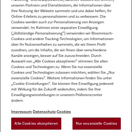
unseren Partnern und Dienstleistern, die Informationen über
Ihre Nutzung der Website sammeln und uns dabei helfen, Ihr
Online-Erlebnis zu personalisieren und zu verbessern. Die
Cookies werden auch zur Personalisierung von Anzeigen
verwendet. Im Rahmen einer separaten Einwilligung
(„Vollständige Personalisierung“) verwenden wir Bloomreach-
Miele auf Instagram
Miele auf Youtube
Cookies und andere Tracking-Technologien, um Informationen
über Ihr Nutzerverhalten zu sammeln, die wir Ihrem Profil
zuordnen, um die Inhalte, die wir Ihnen über verschiedene
Kanäle anzeigen, besser auf Sie zuzuschneiden. Durch
Auswahl von „Alle Cookies akzeptieren“ stimmen Sie allen
Cookies und Technologien zu. Wenn Sie nur essenzielle
Impressum
Cookies und Technologien zulassen möchten, wählen Sie „Nur
essenzielle Cookies“. Weitere Informationen finden Sie unter
AGB
„Cookie-Einstellungen“. Sie können Ihre Einwilligung jederzeit
Datenschutz
mit Wirkung für die Zukunft widerrufen, indem Sie Ihre
Einwilligungseinstellungen in unserem Präferenzcenter
Nutzungsbedingungen
ändern.
Barrièrefreiheetserklärung
Gesetzen über digitale Dienste
Impressum
Datenschutz
Cookies
Widerrufsformular
Alle Cookies akzeptieren
Nur essenzielle Cookies
Cookie-Einstellungen