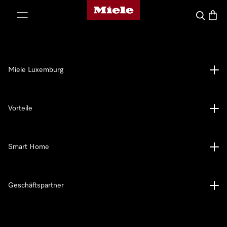
Miele-Homepage
nhalt springen
Suche
Waren
Miele Luxemburg
Vorteile
Smart Home
Geschäftspartner