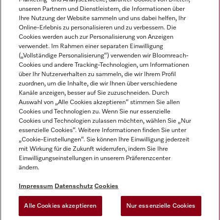
unseren Partnern und Dienstleistern, die Informationen über
Ihre Nutzung der Website sammeln und uns dabei helfen, Ihr
Online-Erlebnis zu personalisieren und zu verbessern. Die
Cookies werden auch zur Personalisierung von Anzeigen
verwendet. Im Rahmen einer separaten Einwilligung
(„Vollständige Personalisierung“) verwenden wir Bloomreach-
Miele auf Instagram
Miele auf Youtube
Cookies und andere Tracking-Technologien, um Informationen
über Ihr Nutzerverhalten zu sammeln, die wir Ihrem Profil
zuordnen, um die Inhalte, die wir Ihnen über verschiedene
Kanäle anzeigen, besser auf Sie zuzuschneiden. Durch
Auswahl von „Alle Cookies akzeptieren“ stimmen Sie allen
Cookies und Technologien zu. Wenn Sie nur essenzielle
Impressum
Cookies und Technologien zulassen möchten, wählen Sie „Nur
essenzielle Cookies“. Weitere Informationen finden Sie unter
AGB
„Cookie-Einstellungen“. Sie können Ihre Einwilligung jederzeit
Datenschutz
mit Wirkung für die Zukunft widerrufen, indem Sie Ihre
Einwilligungseinstellungen in unserem Präferenzcenter
Nutzungsbedingungen
ändern.
Barrièrefreiheetserklärung
Gesetzen über digitale Dienste
Impressum
Datenschutz
Cookies
Widerrufsformular
Alle Cookies akzeptieren
Nur essenzielle Cookies
Cookie-Einstellungen