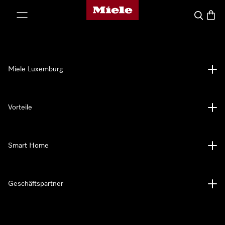
Miele-Homepage
nhalt springen
Suche
Waren
Miele Luxemburg
Vorteile
Smart Home
Geschäftspartner